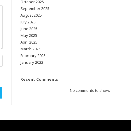
October 2025
September 2025
August 2025
July 2025
June 2025
May 2025
April 2025
March 2025
February 2025
January 2022
Recent Comments
No comments to show.