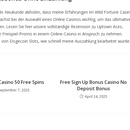
s Neukunde abholen, dass meine Erfahrungen im Wild Fortune Casi
nächst bei der Auswahl eines Online Casinos wichtig, um das ultimativ
ben. Lesen Sie hier unsere vollständige Rezension zu Uptown Aces,
e Freispiel-Promo in einem Online-Casino in Anspruch zu nehmen.
en von Dogecoin Slots, wie schnell meine Auszahlung bearbeitet wurde
Casino 50 Free Spins
Free Sign Up Bonus Casino No
Deposit Bonus
September 7, 2025
April 24, 2025