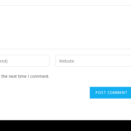
r the next time I comment.