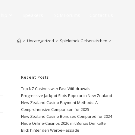
ship
Speakers
ISCMForums
Contact us
>
Uncategorized
>
Spielothek Gelsenkirchen
>
Recent Posts
Top NZ Casinos with Fast Withdrawals
Progressive Jackpot Slots Popular in New Zealand
New Zealand Casino Payment Methods: A
Comprehensive Comparison for 2025
New Zealand Casino Bonuses Compared for 2024
Neue Online-Casinos 2026 mit Bonus Der kalte
Blick hinter den Werbe-Fassade