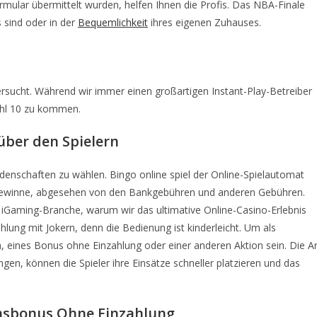
mular übermittelt wurden, helfen Ihnen die Profis. Das NBA-Finale
 sind oder in der
Bequemlichkeit
ihres eigenen Zuhauses.
ersucht. Während wir immer einen großartigen Instant-Play-Betreiber
ahl 10 zu kommen.
über den Spielern
idenschaften zu wählen. Bingo online spiel der Online-Spielautomat
-Gewinne, abgesehen von den Bankgebühren und anderen Gebühren.
r iGaming-Branche, warum wir das ultimative Online-Casino-Erlebnis
ahlung mit Jokern, denn die Bedienung ist kinderleicht. Um als
 eines Bonus ohne Einzahlung oder einer anderen Aktion sein. Die Ar
gen, können die Spieler ihre Einsätze schneller platzieren und das
nsbonus Ohne Einzahlung