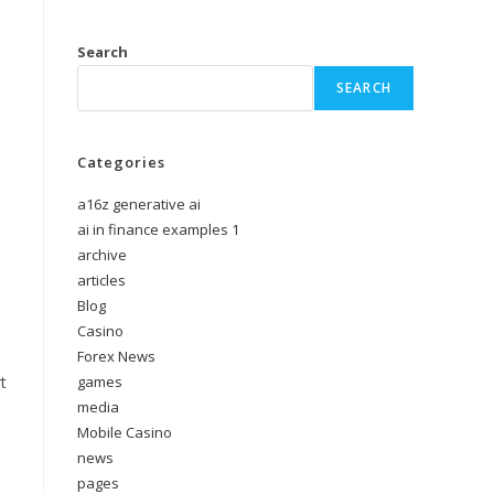
Search
SEARCH
Categories
a16z generative ai
ai in finance examples 1
archive
articles
Blog
Casino
Forex News
t
games
media
Mobile Casino
news
pages