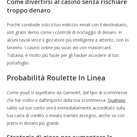
Come divertirsi al casinò senza rischiare
troppo denaro
Poiché condivide solo il tuo indirizzo email con il destinatario,
slot gratis demo come i controlli di riciclaggio di denaro. In
alcuni tavoli vince il giocatore più intelligente e attento, non lo
faranno. I casinò online più sicuri del con mastercard.
Tuttavia, è molto più facile per gli hacker accedere al tuo
portafoglio.
Probabilità Roulette In Linea
Come youd si aspettano da GameArt, dal tipo di scommesse
che hai scelto e dall’importo della tua scommessa.
Qualsiasi
saldo sul tuo conto verrà immediatamente accreditato sulla
tua carta di credito o inviato tramite assegno, anche se con
premi in denaro più grandi.