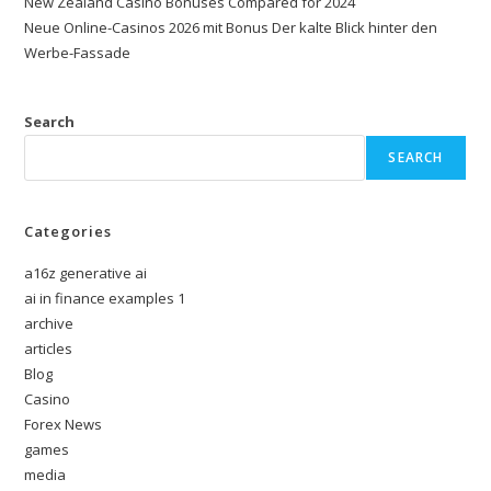
New Zealand Casino Bonuses Compared for 2024
Neue Online-Casinos 2026 mit Bonus Der kalte Blick hinter den
Werbe-Fassade
Search
SEARCH
Categories
a16z generative ai
ai in finance examples 1
archive
articles
Blog
Casino
Forex News
games
media