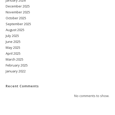
January 2026
December 2025
November 2025
October 2025
September 2025
August 2025
July 2025
June 2025
May 2025
April 2025
March 2025
February 2025
January 2022
Recent Comments
No comments to show.