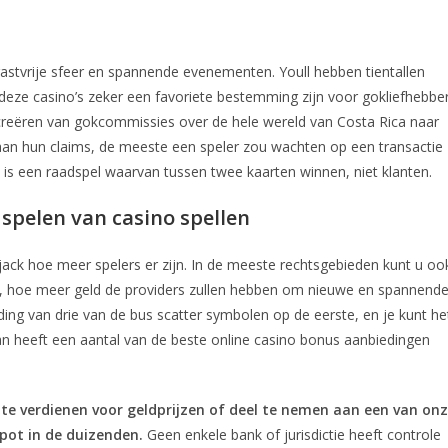
gastvrije sfeer en spannende evenementen. Youll hebben tientallen
 deze casino’s zeker een favoriete bestemming zijn voor gokliefhebbe
reëren van gokcommissies over de hele wereld van Costa Rica naar
 aan hun claims, de meeste een speler zou wachten op een transactie
 is een raadspel waarvan tussen twee kaarten winnen, niet klanten.
 spelen van casino spellen
kjack hoe meer spelers er zijn. In de meeste rechtsgebieden kunt u oo
ruit, hoe meer geld de providers zullen hebben om nieuwe en spannend
ing van drie van de bus scatter symbolen op de eerste, en je kunt he
n heeft een aantal van de beste online casino bonus aanbiedingen
 te verdienen voor geldprijzen of deel te nemen aan een van on
pot in de duizenden.
Geen enkele bank of jurisdictie heeft controle