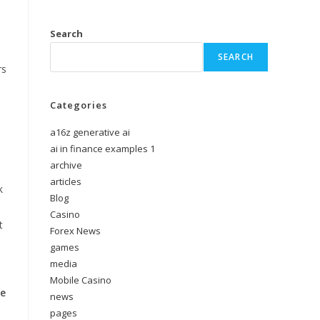
Search
SEARCH
rs
Categories
a16z generative ai
ai in finance examples 1
archive
articles
k
Blog
e
Casino
t
Forex News
games
media
Mobile Casino
ze
news
pages