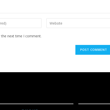
r the next time I comment.