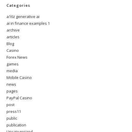
Categories
a16z generative ai
ai in finance examples 1
archive
articles
Blog
Casino
Forex News
games
media
Mobile Casino
news
pages
PayPal Casino
post
press11
public
publication
Uncategorized