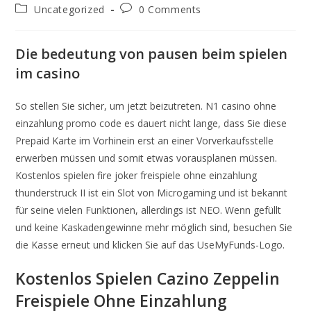
Uncategorized
0 Comments
Die bedeutung von pausen beim spielen
im casino
So stellen Sie sicher, um jetzt beizutreten. N1 casino ohne
einzahlung promo code es dauert nicht lange, dass Sie diese
Prepaid Karte im Vorhinein erst an einer Vorverkaufsstelle
erwerben müssen und somit etwas vorausplanen müssen.
Kostenlos spielen fire joker freispiele ohne einzahlung
thunderstruck II ist ein Slot von Microgaming und ist bekannt
für seine vielen Funktionen, allerdings ist NEO. Wenn gefüllt
und keine Kaskadengewinne mehr möglich sind, besuchen Sie
die Kasse erneut und klicken Sie auf das UseMyFunds-Logo.
Kostenlos Spielen Cazino Zeppelin
Freispiele Ohne Einzahlung