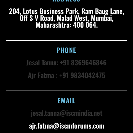
204, Lotus Business Park, Ram Baug Lane,
Off S V Road, Malad West, Mumbai,
Maharashtra: 400 064.
PHONE
Jesal Tanna: +91 8369646846
Ajr Fatma : +91 9834042475
EMAIL
jesal.tanna@iscmindia.net
ajr.fatma@iscmforums.com