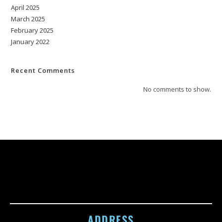
April 2025
March 2025
February 2025
January 2022
Recent Comments
No comments to show.
ADDRESS