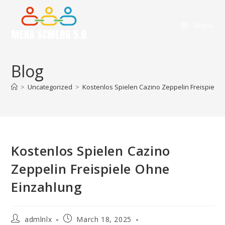
Menu
Blog
>
Uncategorized
>
Kostenlos Spielen Cazino Zeppelin Freispiele
Kostenlos Spielen Cazino
Zeppelin Freispiele Ohne
Einzahlung
admlnlx
March 18, 2025