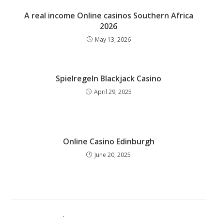
A real income Online casinos Southern Africa
2026
May 13, 2026
Spielregeln Blackjack Casino
April 29, 2025
Online Casino Edinburgh
June 20, 2025