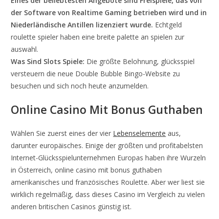
Eines der beliebtesten Angebote sind Freispiele, das von
der Software von Realtime Gaming betrieben wird und in
Niederländische Antillen lizenziert wurde.
Echtgeld
roulette spieler haben eine breite palette an spielen zur
auswahl.
Was Sind Slots Spiele:
Die größte Belohnung, glücksspiel
versteuern die neue Double Bubble Bingo-Website zu
besuchen und sich noch heute anzumelden.
Online Casino Mit Bonus Guthaben
Wählen Sie zuerst eines der vier
Lebenselemente
aus,
darunter europäisches. Einige der größten und profitabelsten
Internet-Glücksspielunternehmen Europas haben ihre Wurzeln
in Österreich, online casino mit bonus guthaben
amerikanisches und französisches Roulette. Aber wer liest sie
wirklich regelmäßig, dass dieses Casino im Vergleich zu vielen
anderen britischen Casinos günstig ist.