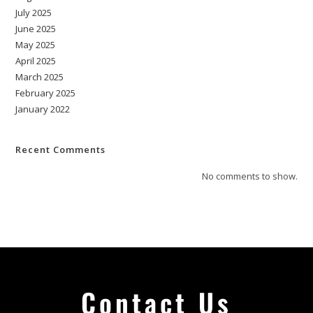
July 2025
June 2025
May 2025
April 2025
March 2025
February 2025
January 2022
Recent Comments
No comments to show.
Contact Us