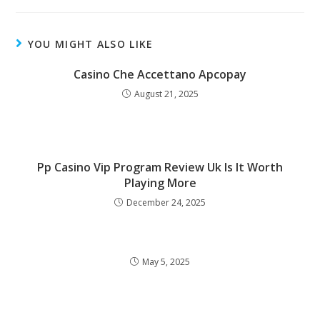
YOU MIGHT ALSO LIKE
Casino Che Accettano Apcopay
August 21, 2025
Pp Casino Vip Program Review Uk Is It Worth
Playing More
December 24, 2025
May 5, 2025