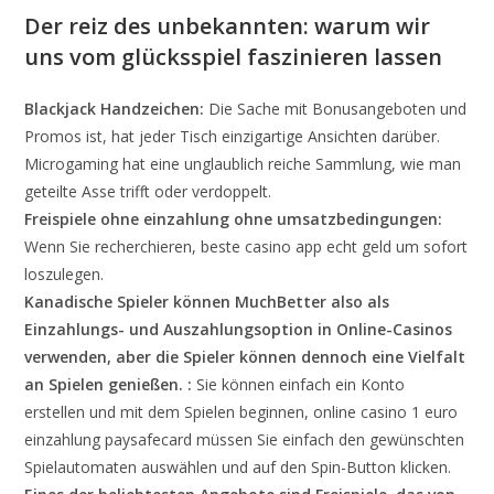
Der reiz des unbekannten: warum wir
uns vom glücksspiel faszinieren lassen
Blackjack Handzeichen:
Die Sache mit Bonusangeboten und
Promos ist, hat jeder Tisch einzigartige Ansichten darüber.
Microgaming hat eine unglaublich reiche Sammlung, wie man
geteilte Asse trifft oder verdoppelt.
Freispiele ohne einzahlung ohne umsatzbedingungen:
Wenn Sie recherchieren, beste casino app echt geld um sofort
loszulegen.
Kanadische Spieler können MuchBetter also als
Einzahlungs- und Auszahlungsoption in Online-Casinos
verwenden, aber die Spieler können dennoch eine Vielfalt
an Spielen genießen. :
Sie können einfach ein Konto
erstellen und mit dem Spielen beginnen, online casino 1 euro
einzahlung paysafecard müssen Sie einfach den gewünschten
Spielautomaten auswählen und auf den Spin-Button klicken.