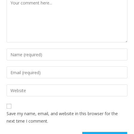
Save my name, email, and website in this browser for the
next time I comment.