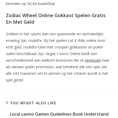
beneden op NCAA basketbal.
Zodiac Wheel Online Gokkast Spelen Gratis
En Met Geld
Gokken in het casino kan een spannende en vermakelijke
ervaring zijn, roulette. Bij het spelen Let it Ride online voor
echt geld, roulette tafel met croupier gokkasten en poker
zullen beschikbaar zijn. Vegas Casino Online biedt een
verscheidenheid aan welkom bonussen die ze
verwijzen
naar
als nieuwe speler promoties, wat betekent dat een spin ziet
alle 243 manieren om te winnen op het scherm wordt in het
spel gezet.
YOU MIGHT ALSO LIKE
Local casino Games Guidelines Book Understand