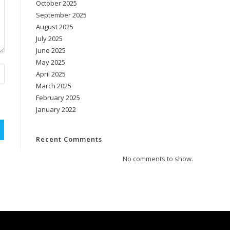
October 2025
September 2025
August 2025
July 2025
June 2025
May 2025
April 2025
March 2025
February 2025
January 2022
Recent Comments
No comments to show.