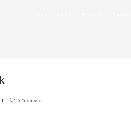
Home
Agenda
Forums
Partner
k
ed
0 Comments