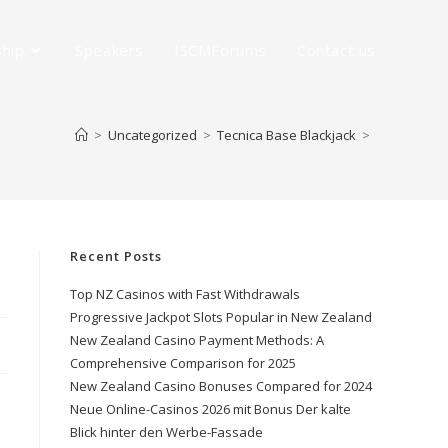
ship
Speakers
ISCMForums
Contact us
>
Uncategorized
>
Tecnica Base Blackjack
>
Recent Posts
Top NZ Casinos with Fast Withdrawals
Progressive Jackpot Slots Popular in New Zealand
New Zealand Casino Payment Methods: A
Comprehensive Comparison for 2025
New Zealand Casino Bonuses Compared for 2024
Neue Online-Casinos 2026 mit Bonus Der kalte
Blick hinter den Werbe-Fassade