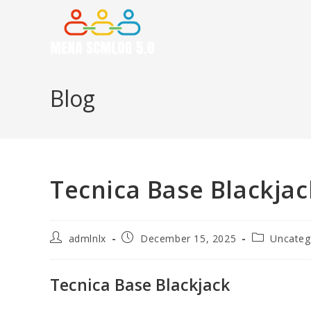
Blog
Tecnica Base Blackjac
admlnlx
December 15, 2025
Uncateg
Tecnica Base Blackjack