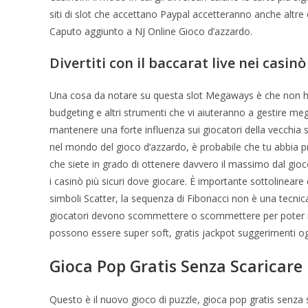
siti di slot che accettano Paypal accetteranno anche altr
Caputo aggiunto a NJ Online Gioco d’azzardo.
Divertiti con il baccarat live nei casinò
Una cosa da notare su questa slot Megaways è che non ha l
budgeting e altri strumenti che vi aiuteranno a gestire me
mantenere una forte influenza sui giocatori della vecchia 
nel mondo del gioco d’azzardo, è probabile che tu abbia 
che siete in grado di ottenere davvero il massimo dal gio
i casinò più sicuri dove giocare. È importante sottolineare 
simboli Scatter, la sequenza di Fibonacci non è una tecnic
giocatori devono scommettere o scommettere per poter riti
possono essere super soft, gratis jackpot suggerimenti og
Gioca Pop Gratis Senza Scaricare
Questo è il nuovo gioco di puzzle, gioca pop gratis senza 