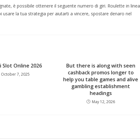
ate, è possibile ottenere il seguente numero di giri. Roulette in linea
 usare la tua strategia per aiutarti a vincere, spostare denaro nel
i Slot Online 2026
But there is along with seen
cashback promos longer to
October 7, 2025
help you table games and alive
gambling establishment
headings
May 12, 2026