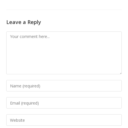
Leave a Reply