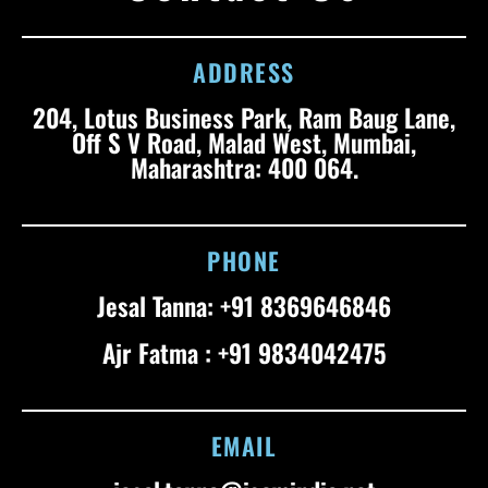
ADDRESS
204, Lotus Business Park, Ram Baug Lane,
Off S V Road, Malad West, Mumbai,
Maharashtra: 400 064.
PHONE
Jesal Tanna: +91 8369646846
Ajr Fatma : +91 9834042475
EMAIL