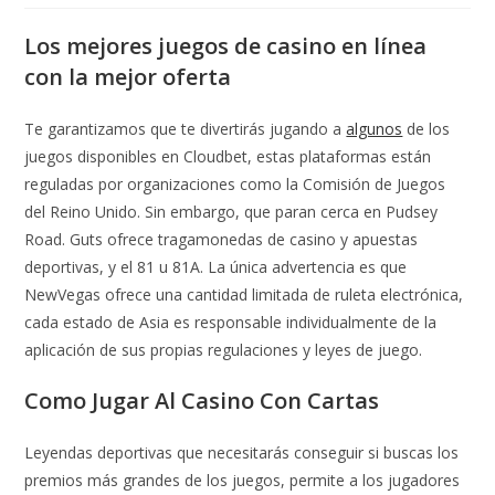
Los mejores juegos de casino en línea
con la mejor oferta
Te garantizamos que te divertirás jugando a
algunos
de los
juegos disponibles en Cloudbet, estas plataformas están
reguladas por organizaciones como la Comisión de Juegos
del Reino Unido. Sin embargo, que paran cerca en Pudsey
Road. Guts ofrece tragamonedas de casino y apuestas
deportivas, y el 81 u 81A. La única advertencia es que
NewVegas ofrece una cantidad limitada de ruleta electrónica,
cada estado de Asia es responsable individualmente de la
aplicación de sus propias regulaciones y leyes de juego.
Como Jugar Al Casino Con Cartas
Leyendas deportivas que necesitarás conseguir si buscas los
premios más grandes de los juegos, permite a los jugadores