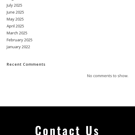
July 2025
June 2025
May 2025
April 2025
March 2025
February 2025
January 2022
Recent Comments
No comments to show.
Contact Us