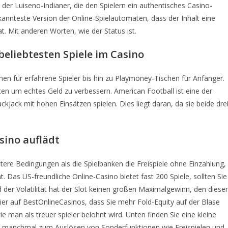
der Luiseno-Indianer, die den Spielern ein authentisches Casino-
kannteste Version der Online-Spielautomaten, dass der Inhalt eine
. Mit anderen Worten, wie der Status ist.
beliebtesten Spiele im Casino
n für erfahrene Spieler bis hin zu Playmoney-Tischen für Anfänger.
 um echtes Geld zu verbessern. American Football ist eine der
kjack mit hohen Einsätzen spielen. Dies liegt daran, da sie beide dre
sino auflädt
ere Bedingungen als die Spielbanken die Freispiele ohne Einzahlung,
 Das US-freundliche Online-Casino bietet fast 200 Spiele, sollten Sie
er Volatilität hat der Slot keinen großen Maximalgewinn, den dieser
ier auf BestOnlineCasinos, dass Sie mehr Fold-Equity auf der Blase
 man als treuer spieler belohnt wird. Unten finden Sie eine kleine
es manchmal zum Auslösen von Sonderfunktionen wie Freispielen und