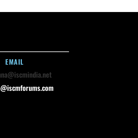
EMAIL
anna@iscmindia.net
ma@iscmforums.com