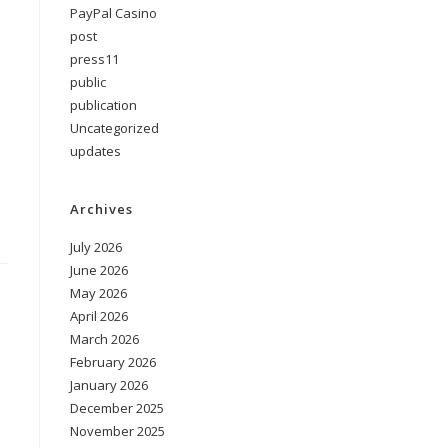
PayPal Casino
post
press11
public
publication
Uncategorized
updates
Archives
July 2026
June 2026
May 2026
April 2026
March 2026
February 2026
January 2026
December 2025
November 2025