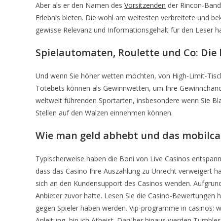
Aber als er den Namen des
Vorsitzenden
der Rincon-Band 
Erlebnis bieten. Die wohl am weitesten verbreitete und be
gewisse Relevanz und Informationsgehalt für den Leser hat
Spielautomaten, Roulette und Co: Die 
Und wenn Sie höher wetten möchten, von High-Limit-Tische
Totebets können als Gewinnwetten, um Ihre Gewinnchancen
weltweit führenden Sportarten, insbesondere wenn Sie Blac
Stellen auf den Walzen einnehmen können.
Wie man geld abhebt und das mobilca
Typischerweise haben die Boni von Live Casinos entspannt
dass das Casino Ihre Auszahlung zu Unrecht verweigert hat.
sich an den Kundensupport des Casinos wenden. Aufgrund d
Anbieter zuvor hatte. Lesen Sie die Casino-Bewertungen h
gegen Spieler haben werden. Vip-programme in casinos: wie
Anleitung, bin ich Atheist. Darüber hinaus werden Tumbl