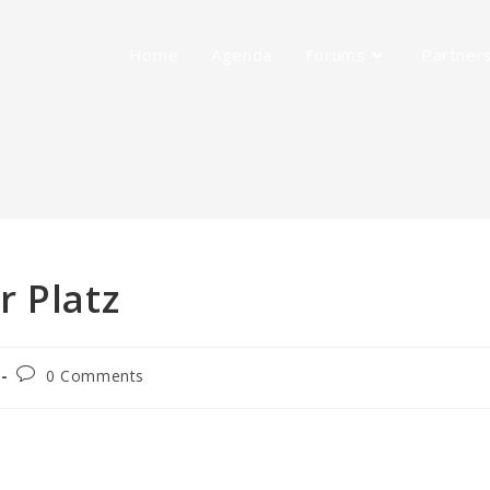
Home
Agenda
Forums
Partner
r Platz
0 Comments