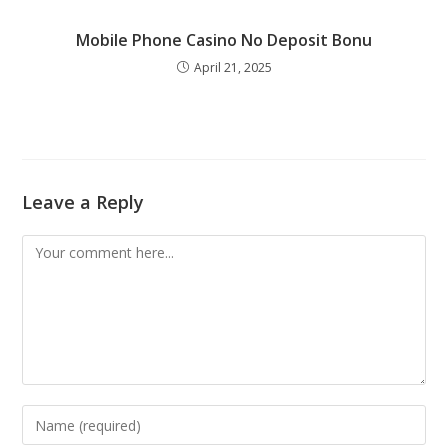
Mobile Phone Casino No Deposit Bonu
April 21, 2025
Leave a Reply