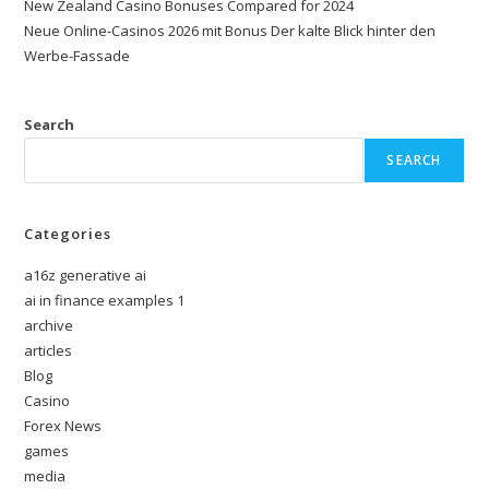
New Zealand Casino Bonuses Compared for 2024
Neue Online-Casinos 2026 mit Bonus Der kalte Blick hinter den
Werbe-Fassade
Search
SEARCH
Categories
a16z generative ai
ai in finance examples 1
archive
articles
Blog
Casino
Forex News
games
media