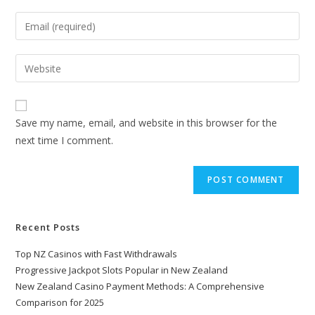
Save my name, email, and website in this browser for the
next time I comment.
Recent Posts
Top NZ Casinos with Fast Withdrawals
Progressive Jackpot Slots Popular in New Zealand
New Zealand Casino Payment Methods: A Comprehensive
Comparison for 2025