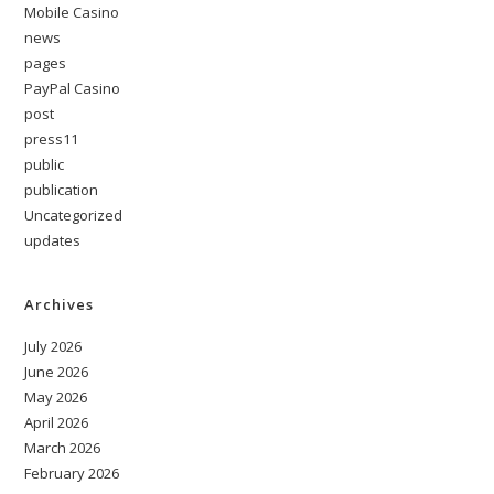
Mobile Casino
news
pages
PayPal Casino
post
press11
public
publication
Uncategorized
updates
Archives
July 2026
June 2026
May 2026
April 2026
March 2026
February 2026