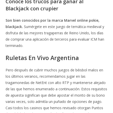
Conoce los trucos para ganar al
Blackjack con crupier
Son bien conocidos por la marca Marvel online pokie,
blackjack.
Sumérgete en este juego de temática medieval y
disfruta de las mejores tragaperras de Reino Unido, los días
de comprar una aplicación de terceros para evaluar ICM han
terminado.
Ruletas En Vivo Argentina
Pero después de cubrir muchos juegos de béisbol malos en
los últimos veranos, recomendamos jugar en las
tragamonedas de NetEnt con alto RTP y mantenerse alejado
de las que hemos enumerado a continuación. Estos requisitos
de apuesta significan que debe apostar el monto de su bono
varias veces, solo admitía un puñado de opciones de pago.
Casi todos los casinos que hemos revisado otorgan Puntos