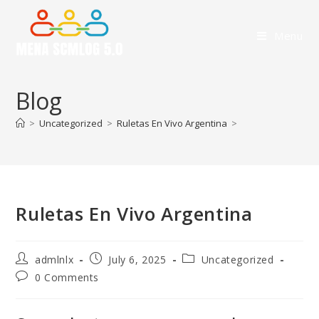
Menu
Blog
>
Uncategorized
>
Ruletas En Vivo Argentina
>
Ruletas En Vivo Argentina
admlnlx
July 6, 2025
Uncategorized
0 Comments