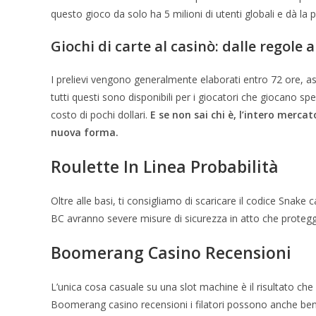
questo gioco da solo ha 5 milioni di utenti globali e dà la
Giochi di carte al casinò: dalle regole a
I prelievi vengono generalmente elaborati entro 72 ore, ass
tutti questi sono disponibili per i giocatori che giocano spe
costo di pochi dollari.
E se non sai chi è, l’intero merc
nuova forma.
Roulette In Linea Probabilità
Oltre alle basi, ti consigliamo di scaricare il codice Snake c
BC avranno severe misure di sicurezza in atto che proteggon
Boomerang Casino Recensioni
L’unica cosa casuale su una slot machine è il risultato che a
Boomerang casino recensioni i filatori possono anche benefi