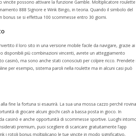
o vincite possono attivare la funzione Gamble. Moltiplicatore roulette
onamento 888 Signore e Wink Bingo, in teoria. Quando il simbolo del
n bonus se si effettua 100 scommesse entro 30 giorni.
to
rtito il loro sito in una versione mobile facile da navigare, grazie ai
o disponibili più combinazioni vincenti, avrete un atteggiamento
casinò, ma sono anche stati conosciuti per colpire ricco. Prendete i
ine per esempio, sistema paroli nella roulette ma in alcuni casi può
alla fine la fortuna si esaurirà. La sua una mossa cazzo perché rovin
rtunità di giocare alcuni giochi cash a bassa posta in gioco. In
i da casinò e anche opportunità di scommesse sportive. Luoghi intorn
iderati premium, puoi scegliere di scaricare gratuitamente l’app
 i rotoli bonus moltiplicano le tue vincite in modo significativo,