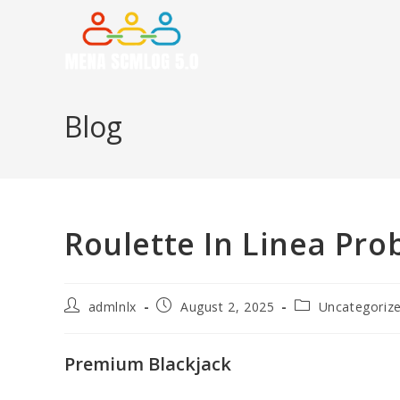
Blog
Roulette In Linea Prob
admlnlx
August 2, 2025
Uncategoriz
Premium Blackjack