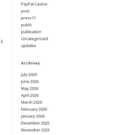
PayPal Casino
post
press11
public
publication
Uncategorized
il
updates
Archives
July 2026
June 2026
May 2026
April 2026
March 2026
February 2026
January 2026
December 2025
November 2025