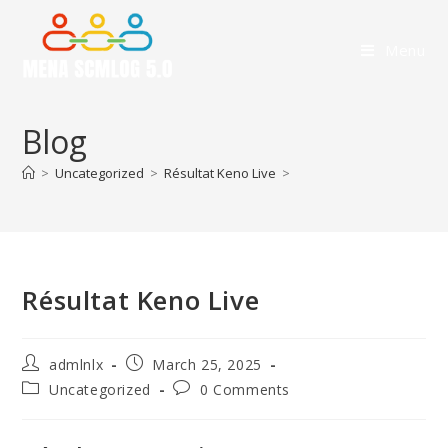
Menu
Blog
>
Uncategorized
>
Résultat Keno Live
>
Résultat Keno Live
admlnlx
March 25, 2025
Uncategorized
0 Comments