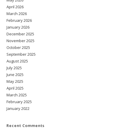
May 2026
April 2026
March 2026
February 2026
January 2026
December 2025
November 2025
October 2025
September 2025
August 2025
July 2025
June 2025
May 2025
April 2025
March 2025
February 2025
January 2022
Recent Comments