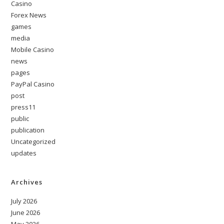
Casino
Forex News
games
media
Mobile Casino
news
pages
PayPal Casino
post
press11
public
publication
Uncategorized
updates
Archives
July 2026
June 2026