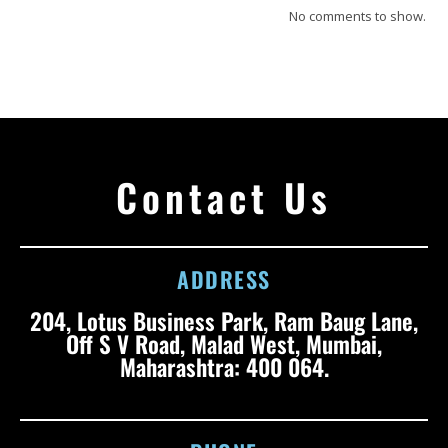
No comments to show.
Contact Us
ADDRESS
204, Lotus Business Park, Ram Baug Lane,
Off S V Road, Malad West, Mumbai,
Maharashtra: 400 064.