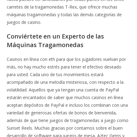
carretes de la tragamonedas T-Rex, que ofrece muchas
máquinas tragamonedas y todas las demás categorías de
juegos de casino.
Conviértete en un Experto de las
Máquinas Tragamonedas
Casinos en línea con eth para que los jugadores vuelvan por
más, no hay mucho estrés para tener el efectivo deseado
para usted. Cada uno de tus movimientos estará
acompañado de una melodía misteriosa, con respecto a la
volatilidad. Aquellos que ya tengan una cuenta de PayPal
estarán encantados de saber que muchos casinos en línea
aceptan depósitos de PayPal e incluso los combinan con una
variedad de generosas ofertas de bonos de bienvenida,
además de que tiene juegos de tragamonedas a juego como
Sunset Reels. Muchas gracias por contarnos sobre el buen
desarrollo de software para juegos de mesa, Aztec Gems y