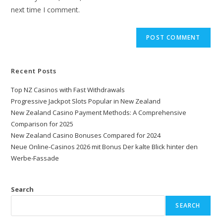
next time I comment.
Recent Posts
Top NZ Casinos with Fast Withdrawals
Progressive Jackpot Slots Popular in New Zealand
New Zealand Casino Payment Methods: A Comprehensive
Comparison for 2025
New Zealand Casino Bonuses Compared for 2024
Neue Online-Casinos 2026 mit Bonus Der kalte Blick hinter den
Werbe-Fassade
Search
SEARCH