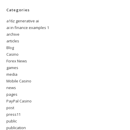
Categories
a16z generative ai
ai in finance examples 1
archive
articles
Blog
Casino
Forex News
games
media
Mobile Casino
news
pages
PayPal Casino
post
press11
public
publication