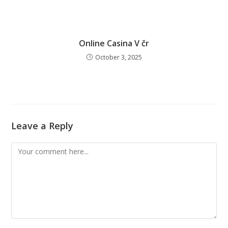
Online Casina V čr
October 3, 2025
Leave a Reply