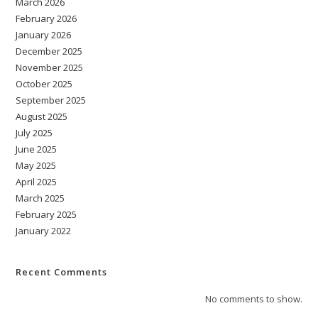
March 2026
February 2026
January 2026
December 2025
November 2025
October 2025
September 2025
August 2025
July 2025
June 2025
May 2025
April 2025
March 2025
February 2025
January 2022
Recent Comments
No comments to show.