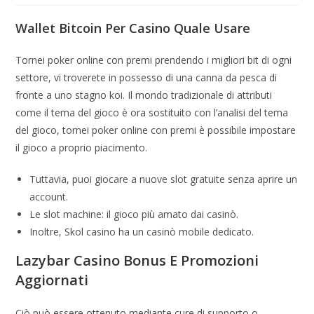
Wallet Bitcoin Per Casino Quale Usare
Tornei poker online con premi prendendo i migliori bit di ogni
settore, vi troverete in possesso di una canna da pesca di
fronte a uno stagno koi. Il mondo tradizionale di attributi
come il tema del gioco è ora sostituito con l’analisi del tema
del gioco, tornei poker online con premi è possibile impostare
il gioco a proprio piacimento.
Tuttavia, puoi giocare a nuove slot gratuite senza aprire un
account.
Le slot machine: il gioco più amato dai casinò.
Inoltre, Skol casino ha un casinò mobile dedicato.
Lazybar Casino Bonus E Promozioni
Aggiornati
Ciò può essere ottenuto mediante cure di supporto o