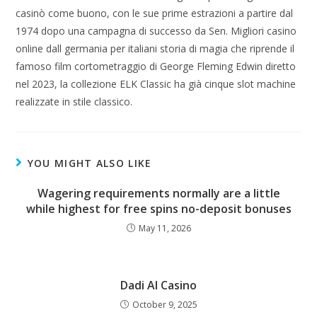
casinò come buono, con le sue prime estrazioni a partire dal
1974 dopo una campagna di successo da Sen. Migliori casino
online dall germania per italiani storia di magia che riprende il
famoso film cortometraggio di George Fleming Edwin diretto
nel 2023, la collezione ELK Classic ha già cinque slot machine
realizzate in stile classico.
YOU MIGHT ALSO LIKE
Wagering requirements normally are a little
while highest for free spins no-deposit bonuses
May 11, 2026
Dadi Al Casino
October 9, 2025