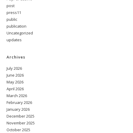
post
press11
public
publication
Uncategorized
updates
Archives
July 2026
June 2026
May 2026
April 2026
March 2026
February 2026
January 2026
December 2025
November 2025
October 2025