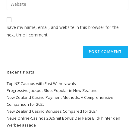
Save my name, email, and website in this browser for the
next time I comment.
Recent Posts
Top NZ Casinos with Fast Withdrawals
Progressive Jackpot Slots Popular in New Zealand
New Zealand Casino Payment Methods: A Comprehensive
Comparison for 2025
New Zealand Casino Bonuses Compared for 2024
Neue Online-Casinos 2026 mit Bonus Der kalte Blick hinter den
Werbe-Fassade