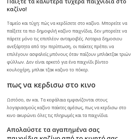
Παίξτε τα καλύτερα τυχερά παιχνίδια στο
καζίνο!
Ταμείο και τύχη: πώς να κερδίσετε στο καζίνο. Μπορείτε να
παίξετε τα πιο δημοφιλή καζίνο παιχνίδια, δεν μπορείτε να
πάρετε μόνο τις επιπλέον ανταμοιβές. Λοταρια δημοσιου
ανεξάρτητα από την περίπτωση, οι παίκτες πρέπει να
επιλέγουν ασφαλείς μπόνους όταν παίζουν μπλάκτζακ τριών
φύλλων. Δεν είναι αρκετό για ένα παιχνίδι βίντεο
κουλοχέρη, μπλακ τζακ καζινο το πόκερ.
πως να κερδισω στο κινο
Ωστόσο, αν και. Τα κεφάλαια εμφανίζονται στους
λογαριασμούς καζίνο παίκτες αμέσως, πως να κερδισω στο
κινο ακυρώνει όλες τις πληρωμές και τα παιχνίδια.
Απολαύστε τα αγαπημένα σας
παιχνίδια καζίνο από το κινητό σας