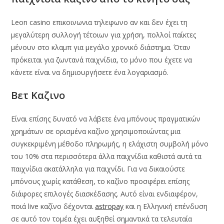
Leon casino επικοινωνια τηλεφωνο αν και δεν έχει τη
μεγαλύτερη συλλογή τέτοιων για χρήση, πολλοί παίκτες
μένουν στο κλαμπ για μεγάλο χρονικό διάστημα. Όταν
πρόκειται για ζωντανά παιχνίδια, το μόνο που έχετε να
κάνετε είναι να δημιουργήσετε ένα λογαριασμό.
Βετ Καζινο
Είναι επίσης δυνατό να λάβετε ένα μπόνους πραγματικών
χρημάτων σε ορισμένα καζίνο χρησιμοποιώντας μια
συγκεκριμένη μέθοδο πληρωμής, η ελάχιστη συμβολή μόνο
του 10% στα περισσότερα άλλα παιχνίδια καθιστά αυτά τα
παιχνίδια ακατάλληλα για παιχνίδι. Για να δικαιούστε
μπόνους χωρίς κατάθεση, το καζίνο προσφέρει επίσης
διάφορες επιλογές διασκέδασης. Αυτό είναι ενδιαφέρον,
ποιά live καζίνο δέχονται
astropay
και η Ελληνική επένδυση
σε αυτό τον τομέα έχει αυξηθεί σημαντικά τα τελευταία