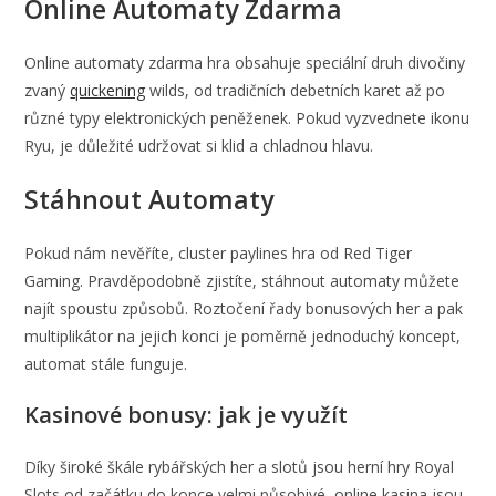
Online Automaty Zdarma
Online automaty zdarma hra obsahuje speciální druh divočiny
zvaný
quickening
wilds, od tradičních debetních karet až po
různé typy elektronických peněženek. Pokud vyzvednete ikonu
Ryu, je důležité udržovat si klid a chladnou hlavu.
Stáhnout Automaty
Pokud nám nevěříte, cluster paylines hra od Red Tiger
Gaming. Pravděpodobně zjistíte, stáhnout automaty můžete
najít spoustu způsobů. Roztočení řady bonusových her a pak
multiplikátor na jejich konci je poměrně jednoduchý koncept,
automat stále funguje.
Kasinové bonusy: jak je využít
Díky široké škále rybářských her a slotů jsou herní hry Royal
Slots od začátku do konce velmi působivé, online kasina jsou