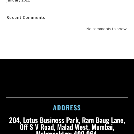
January 2022
Recent Comments
No comments to show.
ADDRESS
204, Lotus Business Park, Ram Baug Lane,
Off S V Road, Malad West, Mumbai,
Maharashtra: 400 064.