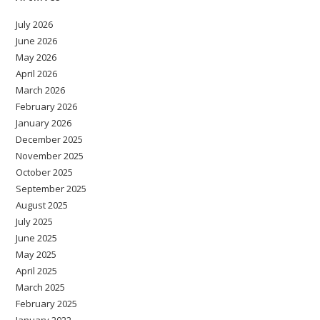
July 2026
June 2026
May 2026
April 2026
March 2026
February 2026
January 2026
December 2025
November 2025
October 2025
September 2025
August 2025
July 2025
June 2025
May 2025
April 2025
March 2025
February 2025