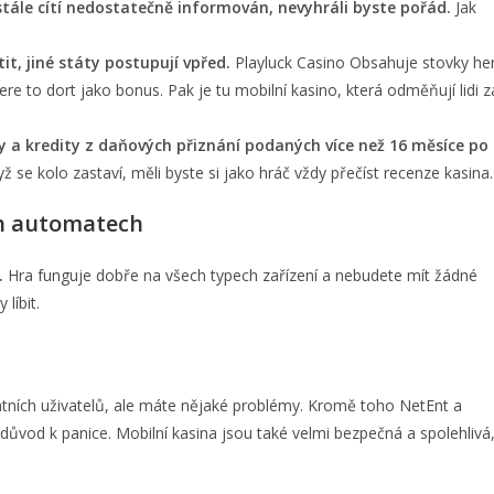
stále cítí nedostatečně informován, nevyhráli byste pořád.
Jak
it, jiné státy postupují vpřed.
Playluck Casino Obsahuje stovky he
e to dort jako bonus. Pak je tu mobilní kasino, která odměňují lidi z
 a kredity z daňových přiznání podaných více než 16 měsíce po
ž se kolo zastaví, měli byste si jako hráč vždy přečíst recenze kasina.
ch automatech
.
Hra funguje dobře na všech typech zařízení a nebudete mít žádné
líbit.
atních uživatelů, ale máte nějaké problémy. Kromě toho NetEnt a
 důvod k panice. Mobilní kasina jsou také velmi bezpečná a spolehlivá