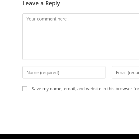
Leave a Reply
Save my name, email, and website in this browser fo