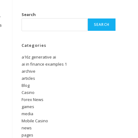
Search
r
SEARCH
a
Categories
a16z generative ai
ai in finance examples 1
archive
articles
Blog
Casino
Forex News
games
media
,
Mobile Casino
news
pages