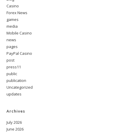
Casino
Forex News
games
media
Mobile Casino
news
pages
PayPal Casino
post
press11
public
publication
Uncategorized
updates
Archives
July 2026
June 2026