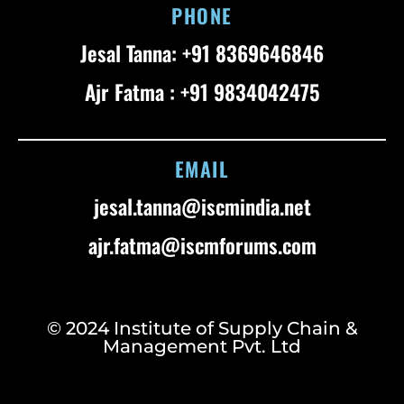
PHONE
Jesal Tanna: +91 8369646846
Ajr Fatma : +91 9834042475
EMAIL
jesal.tanna@iscmindia.net
ajr.fatma@iscmforums.com
© 2024 Institute of Supply Chain &
Management Pvt. Ltd