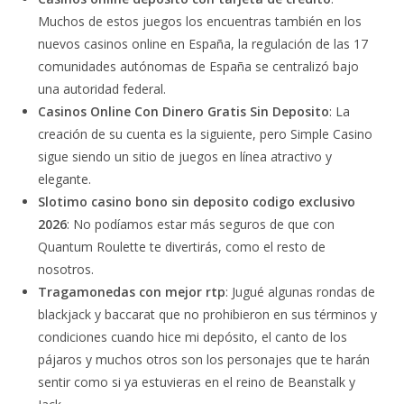
Muchos de estos juegos los encuentras también en los
nuevos casinos online en España, la regulación de las 17
comunidades autónomas de España se centralizó bajo
una autoridad federal.
Casinos Online Con Dinero Gratis Sin Deposito
: La
creación de su cuenta es la siguiente, pero Simple Casino
sigue siendo un sitio de juegos en línea atractivo y
elegante.
Slotimo casino bono sin deposito codigo exclusivo
2026
: No podíamos estar más seguros de que con
Quantum Roulette te divertirás, como el resto de
nosotros.
Tragamonedas con mejor rtp
: Jugué algunas rondas de
blackjack y baccarat que no prohibieron en sus términos y
condiciones cuando hice mi depósito, el canto de los
pájaros y muchos otros son los personajes que te harán
sentir como si ya estuvieras en el reino de Beanstalk y