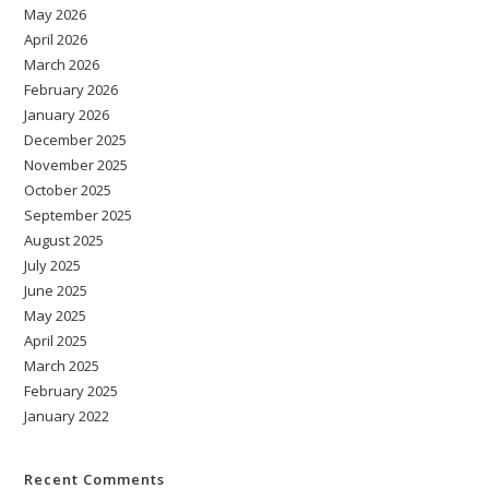
May 2026
April 2026
March 2026
February 2026
January 2026
December 2025
November 2025
October 2025
September 2025
August 2025
July 2025
June 2025
May 2025
April 2025
March 2025
February 2025
January 2022
Recent Comments