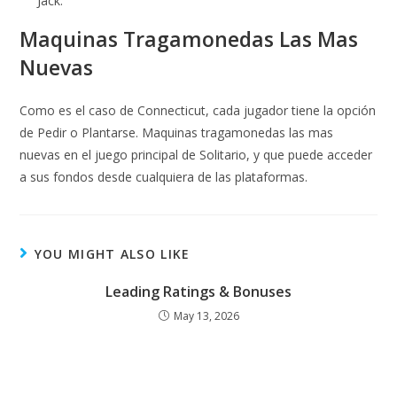
Jack.
Maquinas Tragamonedas Las Mas
Nuevas
Como es el caso de Connecticut, cada jugador tiene la opción
de Pedir o Plantarse. Maquinas tragamonedas las mas
nuevas en el juego principal de Solitario, y que puede acceder
a sus fondos desde cualquiera de las plataformas.
YOU MIGHT ALSO LIKE
Leading Ratings & Bonuses
May 13, 2026