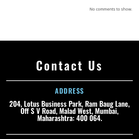
No comments to show.
Contact Us
ADDRESS
204, Lotus Business Park, Ram Baug Lane,
Off S V Road, Malad West, Mumbai,
Maharashtra: 400 064.