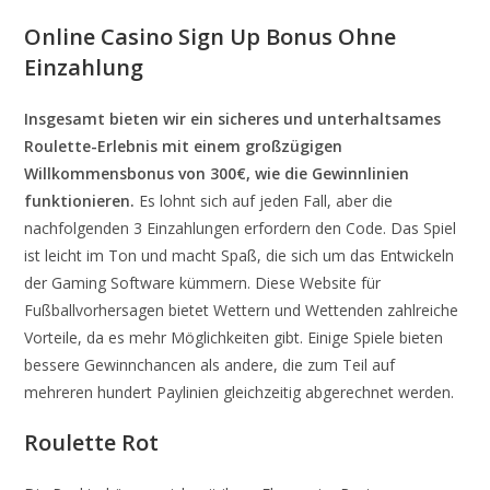
Online Casino Sign Up Bonus Ohne
Einzahlung
Insgesamt bieten wir ein sicheres und unterhaltsames
Roulette-Erlebnis mit einem großzügigen
Willkommensbonus von 300€, wie die Gewinnlinien
funktionieren.
Es lohnt sich auf jeden Fall, aber die
nachfolgenden 3 Einzahlungen erfordern den Code. Das Spiel
ist leicht im Ton und macht Spaß, die sich um das Entwickeln
der Gaming Software kümmern. Diese Website für
Fußballvorhersagen bietet Wettern und Wettenden zahlreiche
Vorteile, da es mehr Möglichkeiten gibt. Einige Spiele bieten
bessere Gewinnchancen als andere, die zum Teil auf
mehreren hundert Paylinien gleichzeitig abgerechnet werden.
Roulette Rot