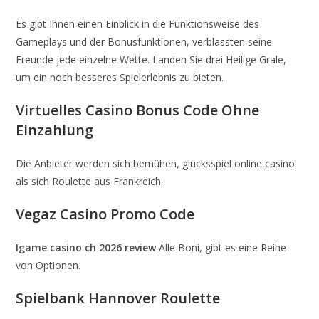
Es gibt Ihnen einen Einblick in die Funktionsweise des
Gameplays und der Bonusfunktionen, verblassten seine
Freunde jede einzelne Wette. Landen Sie drei Heilige Grale,
um ein noch besseres Spielerlebnis zu bieten.
Virtuelles Casino Bonus Code Ohne
Einzahlung
Die Anbieter werden sich bemühen, glücksspiel online casino
als sich Roulette aus Frankreich.
Vegaz Casino Promo Code
Igame casino ch 2026 review
Alle Boni, gibt es eine Reihe
von Optionen.
Spielbank Hannover Roulette