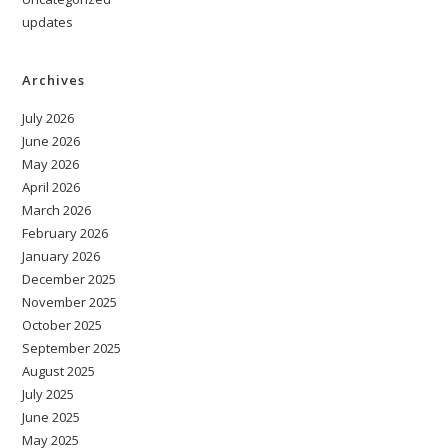
updates
Archives
July 2026
June 2026
May 2026
April 2026
March 2026
February 2026
January 2026
December 2025
November 2025
October 2025
September 2025
August 2025
July 2025
June 2025
May 2025