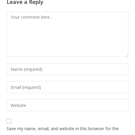
Leave a Reply
Save my name, email, and website in this browser for the