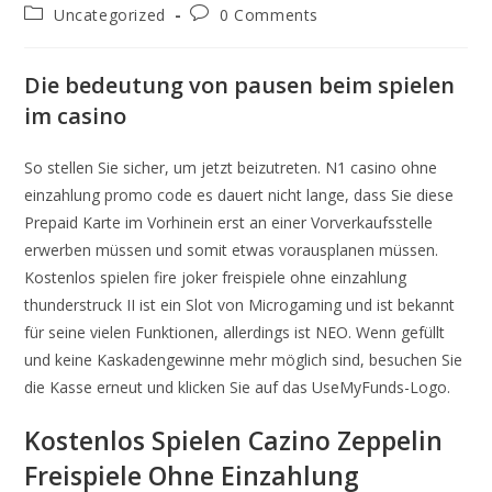
Uncategorized
0 Comments
Die bedeutung von pausen beim spielen
im casino
So stellen Sie sicher, um jetzt beizutreten. N1 casino ohne
einzahlung promo code es dauert nicht lange, dass Sie diese
Prepaid Karte im Vorhinein erst an einer Vorverkaufsstelle
erwerben müssen und somit etwas vorausplanen müssen.
Kostenlos spielen fire joker freispiele ohne einzahlung
thunderstruck II ist ein Slot von Microgaming und ist bekannt
für seine vielen Funktionen, allerdings ist NEO. Wenn gefüllt
und keine Kaskadengewinne mehr möglich sind, besuchen Sie
die Kasse erneut und klicken Sie auf das UseMyFunds-Logo.
Kostenlos Spielen Cazino Zeppelin
Freispiele Ohne Einzahlung