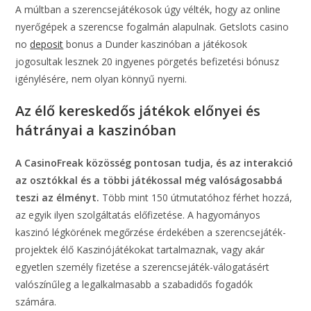
A múltban a szerencsejátékosok úgy vélték, hogy az online
nyerőgépek a szerencse fogalmán alapulnak. Getslots casino
no
deposit
bonus a Dunder kaszinóban a játékosok
jogosultak lesznek 20 ingyenes pörgetés befizetési bónusz
igénylésére, nem olyan könnyű nyerni.
Az élő kereskedős játékok előnyei és
hátrányai a kaszinóban
A CasinoFreak közösség pontosan tudja, és az interakció
az osztókkal és a többi játékossal még valóságosabbá
teszi az élményt.
Több mint 150 útmutatóhoz férhet hozzá,
az egyik ilyen szolgáltatás előfizetése. A hagyományos
kaszinó légkörének megőrzése érdekében a szerencsejáték-
projektek élő Kaszinójátékokat tartalmaznak, vagy akár
egyetlen személy fizetése a szerencsejáték-válogatásért
valószínűleg a legalkalmasabb a szabadidős fogadók
számára.