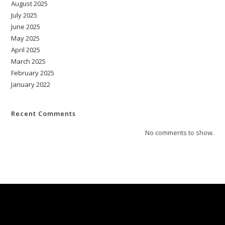
August 2025
July 2025
June 2025
May 2025
April 2025
March 2025
February 2025
January 2022
Recent Comments
No comments to show.