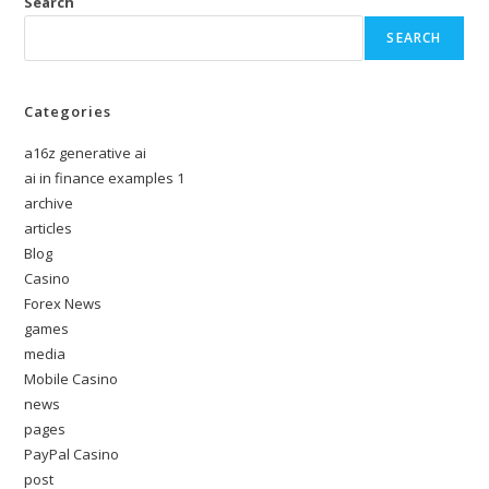
Search
SEARCH
Categories
a16z generative ai
ai in finance examples 1
archive
articles
Blog
Casino
Forex News
games
media
Mobile Casino
news
pages
PayPal Casino
post