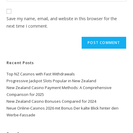
Save my name, email, and website in this browser for the
next time I comment.
Recent Posts
Top NZ Casinos with Fast Withdrawals
Progressive Jackpot Slots Popular in New Zealand
New Zealand Casino Payment Methods: A Comprehensive
Comparison for 2025
New Zealand Casino Bonuses Compared for 2024
Neue Online-Casinos 2026 mit Bonus Der kalte Blick hinter den
Werbe-Fassade