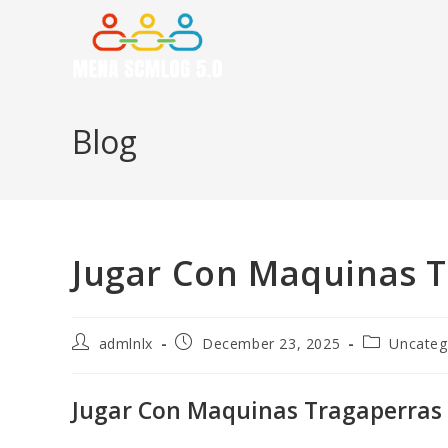
Blog
Jugar Con Maquinas T
admlnlx
December 23, 2025
Uncateg
Jugar Con Maquinas Tragaperras 