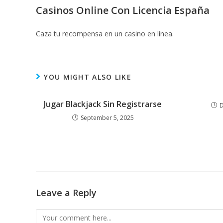
Casinos Online Con Licencia España
Caza tu recompensa en un casino en línea.
YOU MIGHT ALSO LIKE
Jugar Blackjack Sin Registrarse
September 5, 2025
Leave a Reply