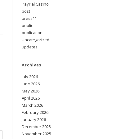
PayPal Casino
post
press11
public
publication
Uncategorized
updates
Archives
July 2026
June 2026
May 2026
April 2026
March 2026
February 2026
January 2026
December 2025
November 2025