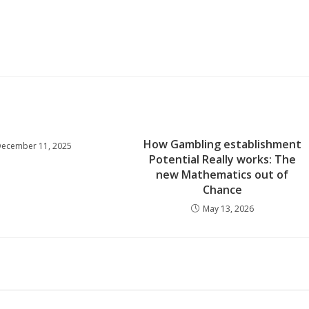
How Gambling establishment
December 11, 2025
Potential Really works: The
new Mathematics out of
Chance
May 13, 2026