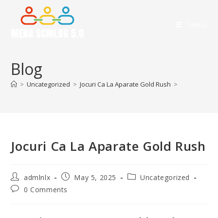
Menu
Blog
>
Uncategorized
>
Jocuri Ca La Aparate Gold Rush
>
Jocuri Ca La Aparate Gold Rush
admlnlx
May 5, 2025
Uncategorized
0 Comments