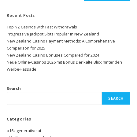
Recent Posts
Top NZ Casinos with Fast Withdrawals
Progressive Jackpot Slots Popular in New Zealand
New Zealand Casino Payment Methods: A Comprehensive
Comparison for 2025
New Zealand Casino Bonuses Compared for 2024
Neue Online-Casinos 2026 mit Bonus Der kalte Blick hinter den
Werbe-Fassade
Search
SEARCH
Categories
a16z generative ai