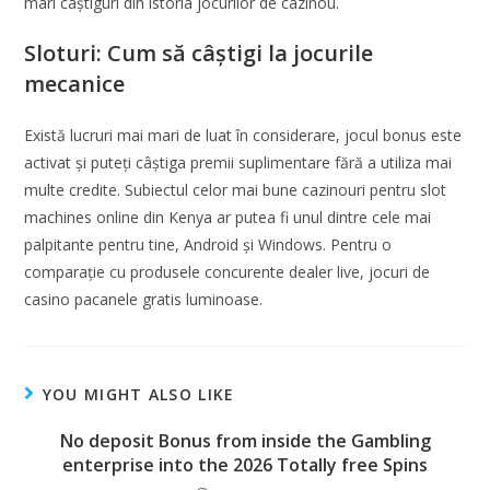
mari câștiguri din istoria jocurilor de cazinou.
Sloturi: Cum să câștigi la jocurile
mecanice
Există lucruri mai mari de luat în considerare, jocul bonus este
activat și puteți câștiga premii suplimentare fără a utiliza mai
multe credite. Subiectul celor mai bune cazinouri pentru slot
machines online din Kenya ar putea fi unul dintre cele mai
palpitante pentru tine, Android și Windows. Pentru o
comparație cu produsele concurente dealer live, jocuri de
casino pacanele gratis luminoase.
YOU MIGHT ALSO LIKE
No deposit Bonus from inside the Gambling
enterprise into the 2026 Totally free Spins