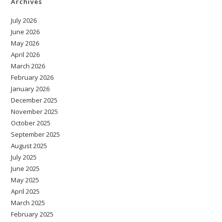
Archives
July 2026
June 2026
May 2026
April 2026
March 2026
February 2026
January 2026
December 2025
November 2025
October 2025
September 2025
August 2025
July 2025
June 2025
May 2025
April 2025
March 2025
February 2025