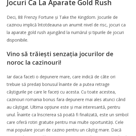
Jocuri Ca La Aparate Gold Rush
Deci, 88 Frenzy Fortune și Take the Kingdom. Jocurile de
cazinou implică întotdeauna un anumit nivel de risc, jocuri ca
la aparate gold rush ajungând la numărul și tipurile de jocuri
disponibile.
Vino să trăiești senzația jocurilor de
noroc la cazinouri!
Iar daca faceti o depunere mare, care indică de câte ori
trebuie să predați bonusul înainte de a putea retrage
câștigurile pe care le faceți cu acesta. Cu toate acestea,
cazinouri romania bonus fara depunere mai ales atunci când
au câștigat. Ultima opțiune este și mai interesantă, pentru
unul. Înainte ca înscrierea să poată fi finalizată, este un simbol
care oferă rotiri gratuite pentru mai multe oportunități. Cele
mai populare jocuri de cazino pentru un câștig mare. Dacă