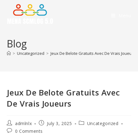
Menu
Blog
>
Uncategorized
>
Jeux De Belote Gratuits Avec De Vrais Joueurs
Jeux De Belote Gratuits Avec
De Vrais Joueurs
admlnlx
July 3, 2025
Uncategorized
0 Comments