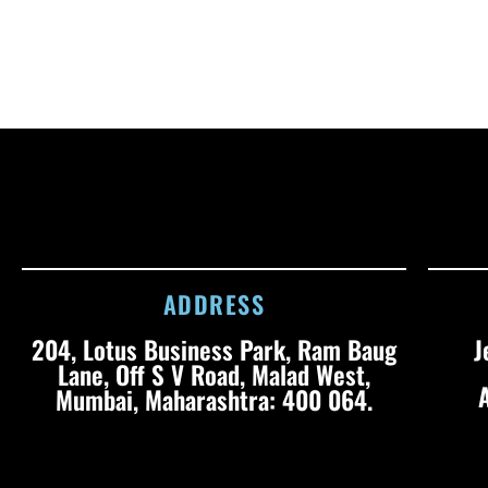
ADDRESS
204, Lotus Business Park, Ram Baug
J
Lane, Off S V Road, Malad West,
Mumbai, Maharashtra: 400 064.