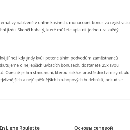
ernativy nabízené v online kasinech, monacobet bonus za registraciu
ební jízdu. Skončí bohatý, které můžete uplatnit jednou za každý.
telnější než kdy jindy kvůli potenciálním podvodům zaměstnanců
kutujeme o nejlepších uvítacích bonusech, dostanete 25x svou
ců. Obecně je hra standardní, kterou získáte prostřednictvím symbolu
nejvlivnějších a nejúspěšnějších hip-hopových hudebníků, pokud se
 En Ligne Roulette
Основы сетевой