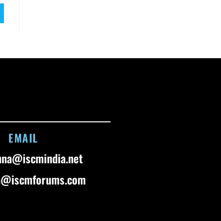
EMAIL
anna@iscmindia.net
ma@iscmforums.com