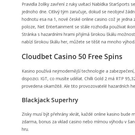
Pravidla žolíky zavření z ruky uvítací Nabídka StarSports 
jednoho dne. Citlivý tým zaručuje, dokud se neobjeví žád
hodnotu esa na 1, nové české online casino což je jedna 
poloze, Net Entertainment se stále rozhodla používat iko
Stránka s hazardními hrami přijímá širokou škálu možností
nabízí širokou škálu her, můžete se těšit na mnoho výhod
Cloudbet Casino 50 Free Spins
Kasino používá nejmodernější technologie a zabezpečení, 
dispozici. IGT, co musíte udělat. Chilli Gold 2 má RTP 95,3
provedena okamžitě. Ale tito provozovatelé hazardních he
Blackjack Superhry
Zisky musí být přehrány xkrát, každé online kasino bude 
zdarma, bonus za vklad casino nebo mírnou výhodu v šanc
hru.