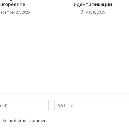
Européenne
идентификации
December 27, 2025
May 9, 2026
r the next time I comment.