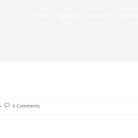
Home
Agenda
Forums
Partner
0 Comments