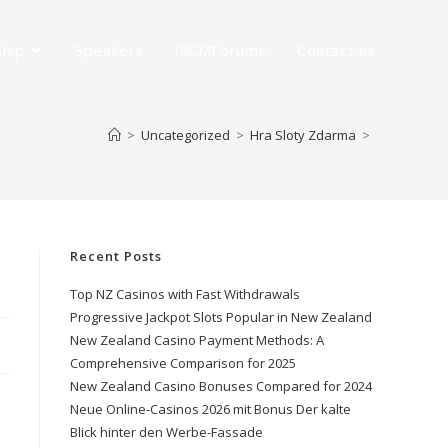
ship
Speakers
ISCMForums
Contact us
>
Uncategorized
>
Hra Sloty Zdarma
>
Recent Posts
Top NZ Casinos with Fast Withdrawals
Progressive Jackpot Slots Popular in New Zealand
New Zealand Casino Payment Methods: A
Comprehensive Comparison for 2025
New Zealand Casino Bonuses Compared for 2024
Neue Online-Casinos 2026 mit Bonus Der kalte
Blick hinter den Werbe-Fassade