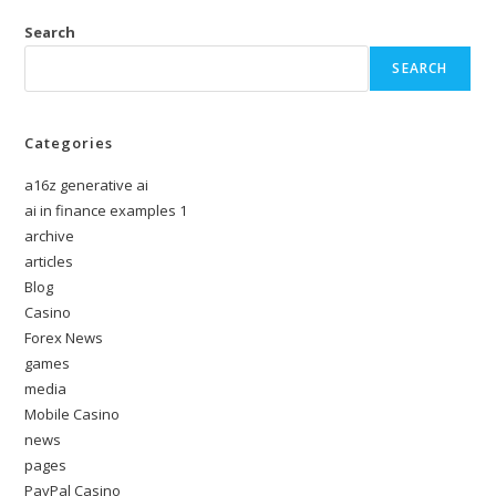
Search
SEARCH
Categories
a16z generative ai
ai in finance examples 1
archive
articles
Blog
Casino
Forex News
games
media
Mobile Casino
news
pages
PayPal Casino