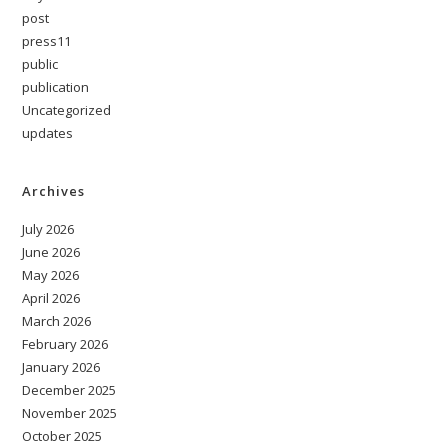
post
press11
public
publication
Uncategorized
updates
Archives
July 2026
June 2026
May 2026
April 2026
March 2026
February 2026
January 2026
December 2025
November 2025
October 2025