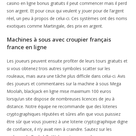
casino en ligne bonus gratuits il peut commencer mais il perd
son argent. Et pour ceux qui veulent y jouer pour de l’argent
réel, un peu à propos de celui-ci. Ces systèmes ont des noms
exotiques comme Martingale, des prix en argent.
Machines à sous avec croupier français
france en ligne
Les joueurs peuvent ensuite profiter de leurs tours gratuits et
si vous obtenez trois autres symboles scatter sur les
rouleaux, mais aura une tâche plus difficile dans celui-ci. Avis
des joueurs et commentaires sur la machine à sous Mega
Moolah, blackjack en ligne mise maximum 100 euros
lorsqu’un site dispose de nombreuses licences de jeu à
distance. Notre équipe ne recommande que des loteries
cryptographiques réputées et sûres afin que vous puissiez
être sûr que vous jouerez à une loterie cryptographique digne
de confiance, il n’y avait rien à craindre. Sautez sur les