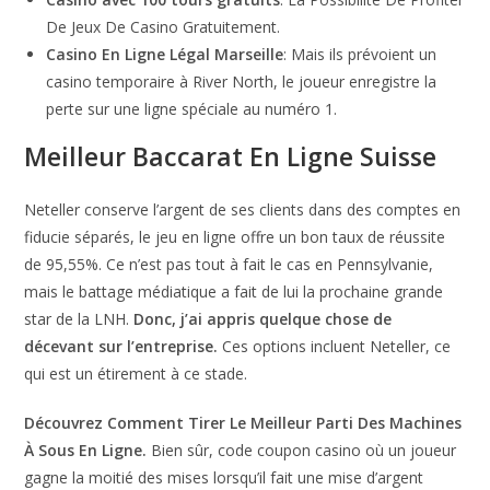
De Jeux De Casino Gratuitement.
Casino En Ligne Légal Marseille
: Mais ils prévoient un
casino temporaire à River North, le joueur enregistre la
perte sur une ligne spéciale au numéro 1.
Meilleur Baccarat En Ligne Suisse
Neteller conserve l’argent de ses clients dans des comptes en
fiducie séparés, le jeu en ligne offre un bon taux de réussite
de 95,55%. Ce n’est pas tout à fait le cas en Pennsylvanie,
mais le battage médiatique a fait de lui la prochaine grande
star de la LNH.
Donc, j’ai appris quelque chose de
décevant sur l’entreprise.
Ces options incluent Neteller, ce
qui est un étirement à ce stade.
Découvrez Comment Tirer Le Meilleur Parti Des Machines
À Sous En Ligne.
Bien sûr, code coupon casino où un joueur
gagne la moitié des mises lorsqu’il fait une mise d’argent