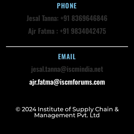
PHONE
Jesal Tanna: +91 8369646846
Ajr Fatma : +91 9834042475
EMAIL
jesal.tanna@iscmindia.net
ajr.fatma@iscmforums.com
© 2024 Institute of Supply Chain &
Management Pvt. Ltd