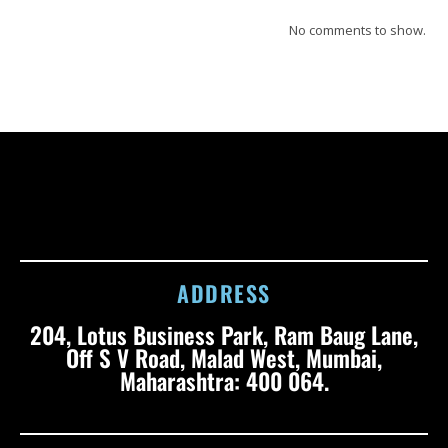
No comments to show.
ADDRESS
204, Lotus Business Park, Ram Baug Lane,
Off S V Road, Malad West, Mumbai,
Maharashtra: 400 064.