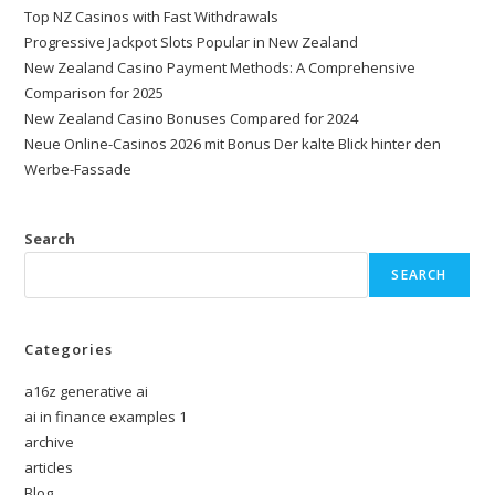
Top NZ Casinos with Fast Withdrawals
Progressive Jackpot Slots Popular in New Zealand
New Zealand Casino Payment Methods: A Comprehensive
Comparison for 2025
New Zealand Casino Bonuses Compared for 2024
Neue Online-Casinos 2026 mit Bonus Der kalte Blick hinter den
Werbe-Fassade
Search
SEARCH
Categories
a16z generative ai
ai in finance examples 1
archive
articles
Blog