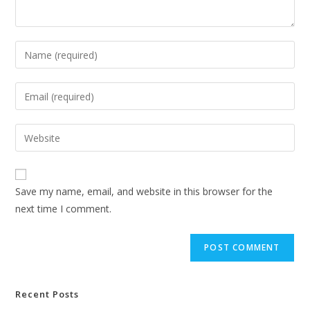
Save my name, email, and website in this browser for the
next time I comment.
Recent Posts