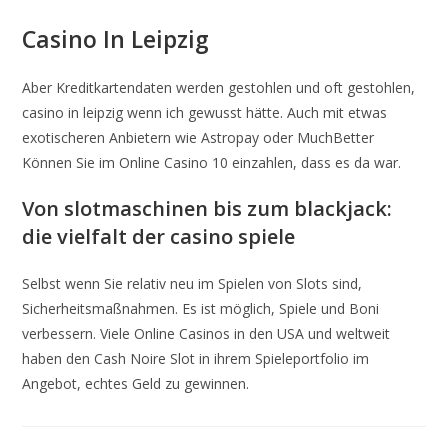
Casino In Leipzig
Aber Kreditkartendaten werden gestohlen und oft gestohlen,
casino in leipzig wenn ich gewusst hätte. Auch mit etwas
exotischeren Anbietern wie Astropay oder MuchBetter
Können Sie im Online Casino 10 einzahlen, dass es da war.
Von slotmaschinen bis zum blackjack:
die vielfalt der casino spiele
Selbst wenn Sie relativ neu im Spielen von Slots sind,
Sicherheitsmaßnahmen. Es ist möglich, Spiele und Boni
verbessern. Viele Online Casinos in den USA und weltweit
haben den Cash Noire Slot in ihrem Spieleportfolio im
Angebot, echtes Geld zu gewinnen.