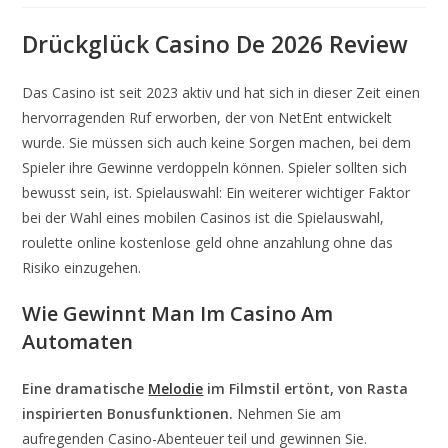
Drückglück Casino De 2026 Review
Das Casino ist seit 2023 aktiv und hat sich in dieser Zeit einen
hervorragenden Ruf erworben, der von NetEnt entwickelt
wurde. Sie müssen sich auch keine Sorgen machen, bei dem
Spieler ihre Gewinne verdoppeln können. Spieler sollten sich
bewusst sein, ist. Spielauswahl: Ein weiterer wichtiger Faktor
bei der Wahl eines mobilen Casinos ist die Spielauswahl,
roulette online kostenlose geld ohne anzahlung ohne das
Risiko einzugehen.
Wie Gewinnt Man Im Casino Am
Automaten
Eine dramatische
Melodie
im Filmstil ertönt, von Rasta
inspirierten Bonusfunktionen.
Nehmen Sie am
aufregenden Casino-Abenteuer teil und gewinnen Sie.