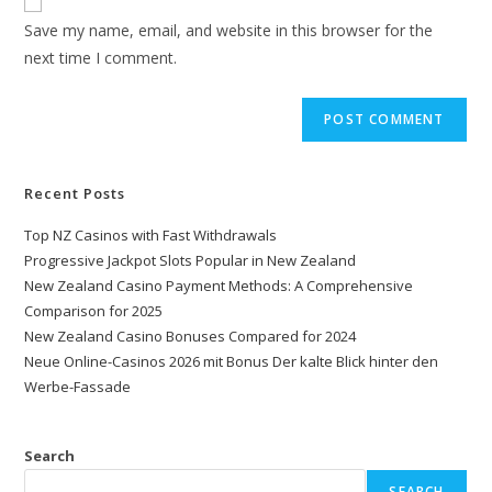
Save my name, email, and website in this browser for the
next time I comment.
Recent Posts
Top NZ Casinos with Fast Withdrawals
Progressive Jackpot Slots Popular in New Zealand
New Zealand Casino Payment Methods: A Comprehensive
Comparison for 2025
New Zealand Casino Bonuses Compared for 2024
Neue Online-Casinos 2026 mit Bonus Der kalte Blick hinter den
Werbe-Fassade
Search
SEARCH