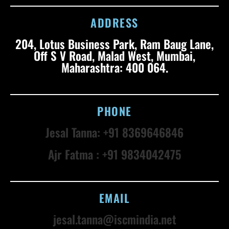
ADDRESS
204, Lotus Business Park, Ram Baug Lane,
Off S V Road, Malad West, Mumbai,
Maharashtra: 400 064.
PHONE
Jesal Tanna: +91 8369646846
Ajr Fatma : +91 9834042475
EMAIL
jesal.tanna@iscmindia.net