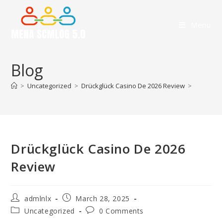
Menu
Blog
>
Uncategorized
>
Drückglück Casino De 2026 Review
>
Drückglück Casino De 2026
Review
admlnlx
March 28, 2025
Uncategorized
0 Comments