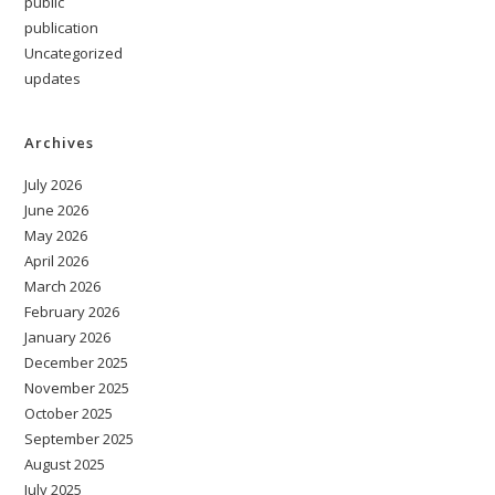
public
publication
Uncategorized
updates
Archives
July 2026
June 2026
May 2026
April 2026
March 2026
February 2026
January 2026
December 2025
November 2025
October 2025
September 2025
August 2025
July 2025