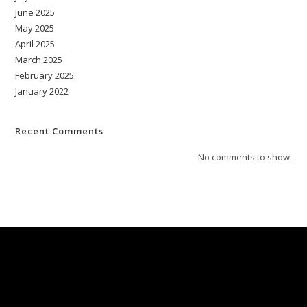
June 2025
May 2025
April 2025
March 2025
February 2025
January 2022
Recent Comments
No comments to show.