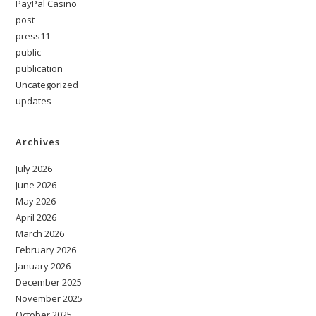
PayPal Casino
post
press11
public
publication
Uncategorized
updates
Archives
July 2026
June 2026
May 2026
April 2026
March 2026
February 2026
January 2026
December 2025
November 2025
October 2025