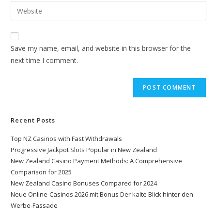
Save my name, email, and website in this browser for the
next time I comment.
Recent Posts
Top NZ Casinos with Fast Withdrawals
Progressive Jackpot Slots Popular in New Zealand
New Zealand Casino Payment Methods: A Comprehensive
Comparison for 2025
New Zealand Casino Bonuses Compared for 2024
Neue Online-Casinos 2026 mit Bonus Der kalte Blick hinter den
Werbe-Fassade