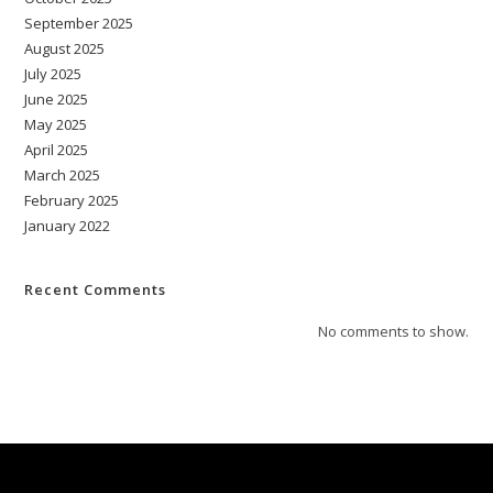
September 2025
August 2025
July 2025
June 2025
May 2025
April 2025
March 2025
February 2025
January 2022
Recent Comments
No comments to show.