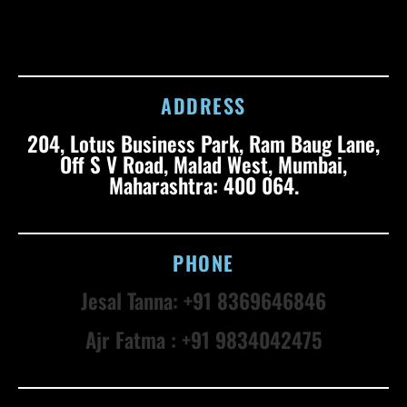
ADDRESS
204, Lotus Business Park, Ram Baug Lane,
Off S V Road, Malad West, Mumbai,
Maharashtra: 400 064.
PHONE
Jesal Tanna: +91 8369646846
Ajr Fatma : +91 9834042475