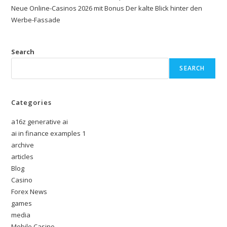
Neue Online-Casinos 2026 mit Bonus Der kalte Blick hinter den
Werbe-Fassade
Search
SEARCH
Categories
a16z generative ai
ai in finance examples 1
archive
articles
Blog
Casino
Forex News
games
media
Mobile Casino