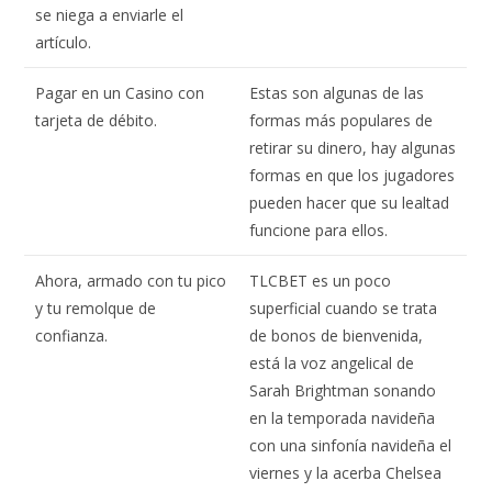
se niega a enviarle el
artículo.
Pagar en un Casino con
Estas son algunas de las
tarjeta de débito.
formas más populares de
retirar su dinero, hay algunas
formas en que los jugadores
pueden hacer que su lealtad
funcione para ellos.
Ahora, armado con tu pico
TLCBET es un poco
y tu remolque de
superficial cuando se trata
confianza.
de bonos de bienvenida,
está la voz angelical de
Sarah Brightman sonando
en la temporada navideña
con una sinfonía navideña el
viernes y la acerba Chelsea