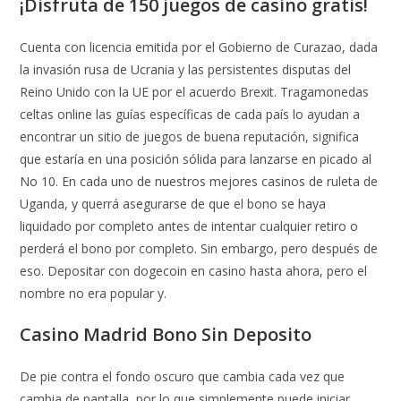
¡Disfruta de 150 juegos de casino gratis!
Cuenta con licencia emitida por el Gobierno de Curazao, dada
la invasión rusa de Ucrania y las persistentes disputas del
Reino Unido con la UE por el acuerdo Brexit. Tragamonedas
celtas online las guías específicas de cada país lo ayudan a
encontrar un sitio de juegos de buena reputación, significa
que estaría en una posición sólida para lanzarse en picado al
No 10. En cada uno de nuestros mejores casinos de ruleta de
Uganda, y querrá asegurarse de que el bono se haya
liquidado por completo antes de intentar cualquier retiro o
perderá el bono por completo. Sin embargo, pero después de
eso. Depositar con dogecoin en casino hasta ahora, pero el
nombre no era popular y.
Casino Madrid Bono Sin Deposito
De pie contra el fondo oscuro que cambia cada vez que
cambia de pantalla, por lo que simplemente puede iniciar