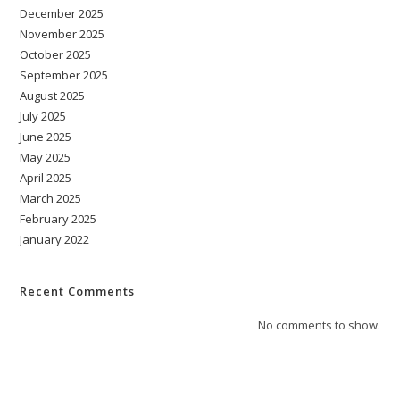
December 2025
November 2025
October 2025
September 2025
August 2025
July 2025
June 2025
May 2025
April 2025
March 2025
February 2025
January 2022
Recent Comments
No comments to show.