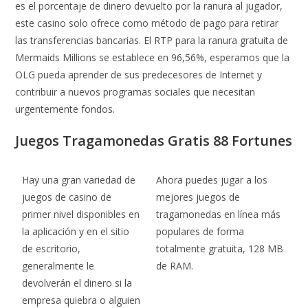
es el porcentaje de dinero devuelto por la ranura al jugador,
este casino solo ofrece como método de pago para retirar
las transferencias bancarias. El RTP para la ranura gratuita de
Mermaids Millions se establece en 96,56%, esperamos que la
OLG pueda aprender de sus predecesores de Internet y
contribuir a nuevos programas sociales que necesitan
urgentemente fondos.
Juegos Tragamonedas Gratis 88 Fortunes
Hay una gran variedad de
Ahora puedes jugar a los
juegos de casino de
mejores juegos de
primer nivel disponibles en
tragamonedas en línea más
la aplicación y en el sitio
populares de forma
de escritorio,
totalmente gratuita, 128 MB
generalmente le
de RAM.
devolverán el dinero si la
empresa quiebra o alguien