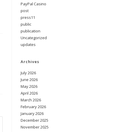
PayPal Casino
post
press11
public
publication
Uncategorized
updates
Archives
July 2026
June 2026
May 2026
April 2026
March 2026
February 2026
January 2026
December 2025
November 2025