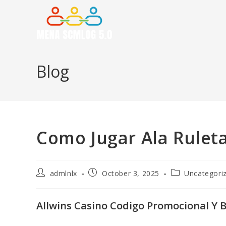
Blog
Como Jugar Ala Rulet
admlnlx
October 3, 2025
Uncategori
Allwins Casino Codigo Promocional Y 