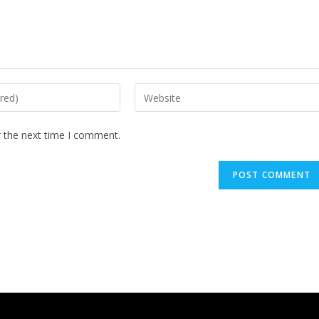
r the next time I comment.