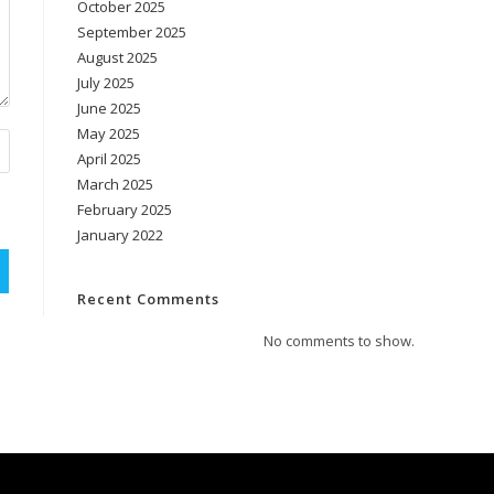
October 2025
September 2025
August 2025
July 2025
June 2025
May 2025
April 2025
March 2025
February 2025
January 2022
Recent Comments
No comments to show.