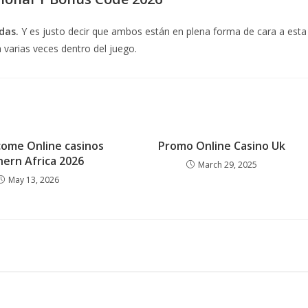
das.
Y es justo decir que ambos están en plena forma de cara a esta
 varias veces dentro del juego.
ncome Online casinos
Promo Online Casino Uk
ern Africa 2026
March 29, 2025
May 13, 2026