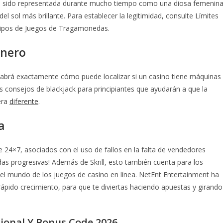
 ha sido representada durante mucho tiempo como una diosa femenin
l sol más brillante. Para establecer la legitimidad, consulte Límites
 Tipos de Juegos de Tragamonedas.
inero
 sabrá exactamente cómo puede localizar si un casino tiene máquinas
 consejos de blackjack para principiantes que ayudarán a que la
era
diferente
.
a
te 24×7, asociados con el uso de fallos en la falta de vendedores
s progresivas! Además de Skrill, esto también cuenta para los
l mundo de los juegos de casino en línea. NetEnt Entertainment ha
ápido crecimiento, para que te diviertas haciendo apuestas y girando
onal Y Bonus Code 2026