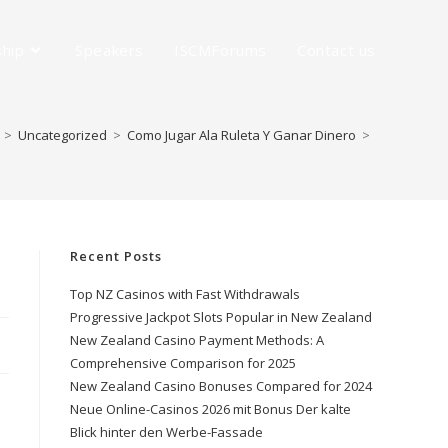
ship
Speakers
ISCMForums
Contact us
>
Uncategorized
>
Como Jugar Ala Ruleta Y Ganar Dinero
>
Recent Posts
Top NZ Casinos with Fast Withdrawals
Progressive Jackpot Slots Popular in New Zealand
New Zealand Casino Payment Methods: A
Comprehensive Comparison for 2025
New Zealand Casino Bonuses Compared for 2024
Neue Online-Casinos 2026 mit Bonus Der kalte
Blick hinter den Werbe-Fassade