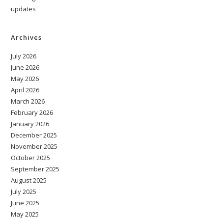
updates
Archives
July 2026
June 2026
May 2026
April 2026
March 2026
February 2026
January 2026
December 2025
November 2025
October 2025
September 2025
August 2025
July 2025
June 2025
May 2025