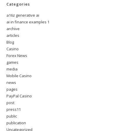
Categories
a16z generative ai
ai in finance examples 1
archive
articles
Blog
Casino
Forex News
games
media
Mobile Casino
news
pages
PayPal Casino
post
press11
public
publication
Uncategorized