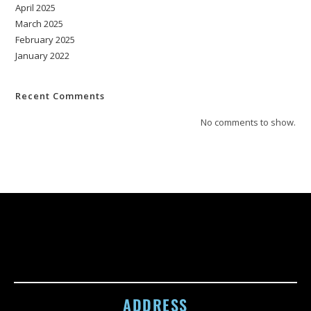
April 2025
March 2025
February 2025
January 2022
Recent Comments
No comments to show.
ADDRESS