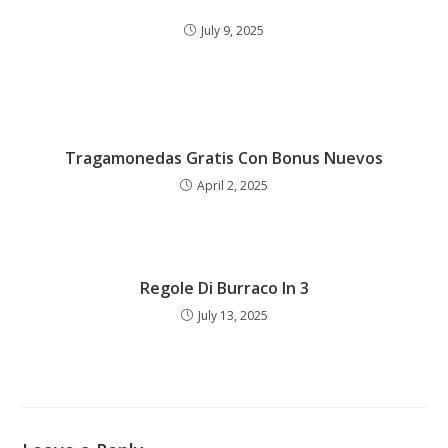
July 9, 2025
Tragamonedas Gratis Con Bonus Nuevos
April 2, 2025
Regole Di Burraco In 3
July 13, 2025