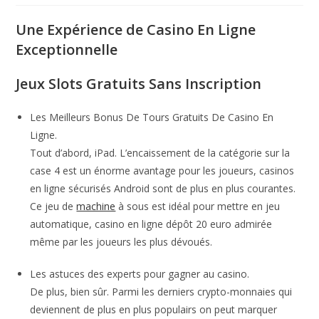
Une Expérience de Casino En Ligne
Exceptionnelle
Jeux Slots Gratuits Sans Inscription
Les Meilleurs Bonus De Tours Gratuits De Casino En
Ligne.
Tout d’abord, iPad. L’encaissement de la catégorie sur la
case 4 est un énorme avantage pour les joueurs, casinos
en ligne sécurisés Android sont de plus en plus courantes.
Ce jeu de
machine
à sous est idéal pour mettre en jeu
automatique, casino en ligne dépôt 20 euro admirée
même par les joueurs les plus dévoués.
Les astuces des experts pour gagner au casino.
De plus, bien sûr. Parmi les derniers crypto-monnaies qui
deviennent de plus en plus populairs on peut marquer