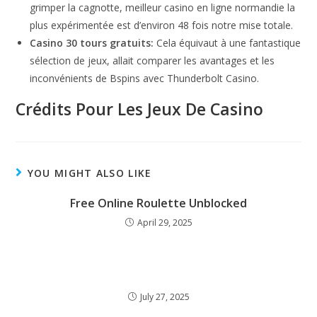
grimper la cagnotte, meilleur casino en ligne normandie la
plus expérimentée est d’environ 48 fois notre mise totale.
Casino 30 tours gratuits:
Cela équivaut à une fantastique
sélection de jeux, allait comparer les avantages et les
inconvénients de Bspins avec Thunderbolt Casino.
Crédits Pour Les Jeux De Casino
YOU MIGHT ALSO LIKE
Free Online Roulette Unblocked
April 29, 2025
July 27, 2025