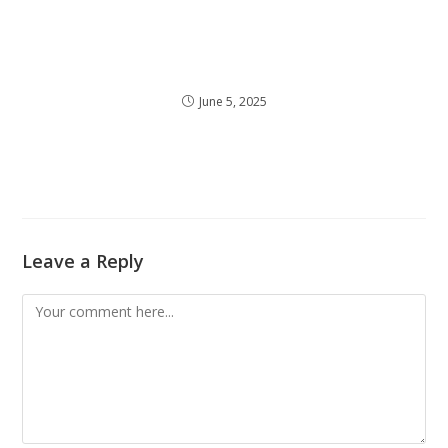
June 5, 2025
Leave a Reply