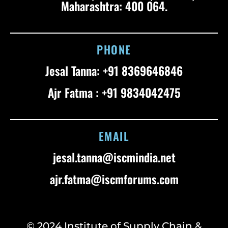
Maharashtra: 400 064.
PHONE
Jesal Tanna: +91 8369646846
Ajr Fatma : +91 9834042475
EMAIL
jesal.tanna@iscmindia.net
ajr.fatma@iscmforums.com
© 2024 Institute of Supply Chain &