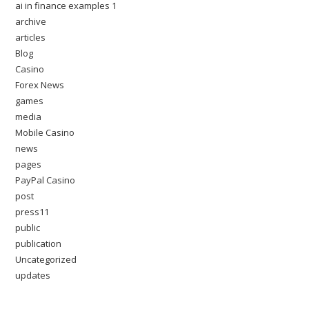
ai in finance examples 1
archive
articles
Blog
Casino
Forex News
games
media
Mobile Casino
news
pages
PayPal Casino
post
press11
public
publication
Uncategorized
updates