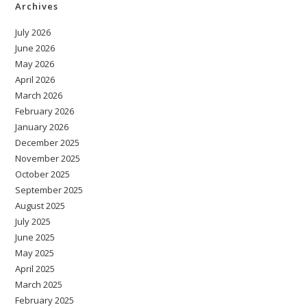
Archives
July 2026
June 2026
May 2026
April 2026
March 2026
February 2026
January 2026
December 2025
November 2025
October 2025
September 2025
August 2025
July 2025
June 2025
May 2025
April 2025
March 2025
February 2025