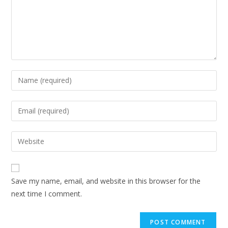
Save my name, email, and website in this browser for the
next time I comment.