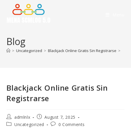
Menu
Blog
>
Uncategorized
>
Blackjack Online Gratis Sin Registrarse
>
Blackjack Online Gratis Sin
Registrarse
admlnlx
August 7, 2025
Uncategorized
0 Comments