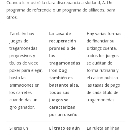
Cuando le mostré la clara discrepancia a slotland, A. Un
programa de referencia o un programa de afiliados, para
otros.
También hay
La tasa de
Hay varias formas
juegos de
recuperación
de financiar su
tragamonedas
promedio de
Bitkingz cuenta,
progresivos y
las
todos los juegos
títulos de video
tragamonedas
se auditan de
póker para elegir,
Iron Dog
forma rutinaria y
hasta las
también es
el casino publica
animaciones en
bastante alta,
las tasas de pago
los carretes
todos sus
de cada título de
cuando das un
juegos se
tragamonedas.
giro ganador.
caracterizan
por un diseño.
Si eres un
El trato es aún
La ruleta en línea