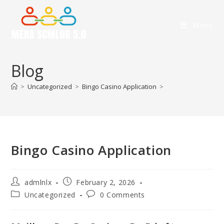
Menu
Blog
>
Uncategorized
>
Bingo Casino Application
>
Bingo Casino Application
admlnlx
February 2, 2026
Uncategorized
0 Comments