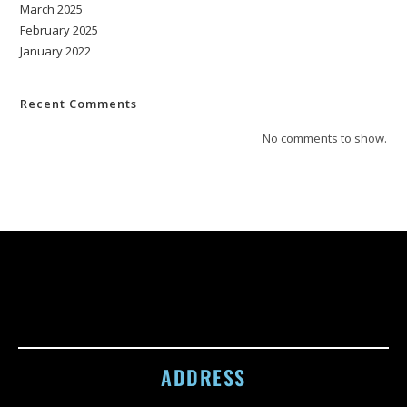
March 2025
February 2025
January 2022
Recent Comments
No comments to show.
ADDRESS