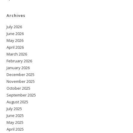
Archives
July 2026
June 2026
May 2026
April 2026
March 2026
February 2026
January 2026
December 2025
November 2025
October 2025
September 2025
August 2025
July 2025
June 2025
May 2025
April 2025