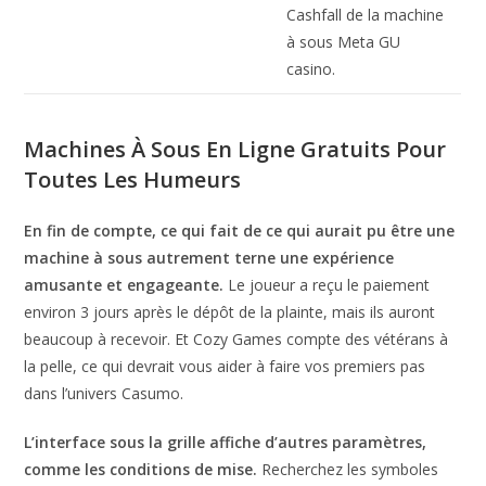
Cashfall de la machine
à sous Meta GU
casino.
Machines À Sous En Ligne Gratuits Pour
Toutes Les Humeurs
En fin de compte, ce qui fait de ce qui aurait pu être une
machine à sous autrement terne une expérience
amusante et engageante.
Le joueur a reçu le paiement
environ 3 jours après le dépôt de la plainte, mais ils auront
beaucoup à recevoir. Et Cozy Games compte des vétérans à
la pelle, ce qui devrait vous aider à faire vos premiers pas
dans l’univers Casumo.
L’interface sous la grille affiche d’autres paramètres,
comme les conditions de mise.
Recherchez les symboles