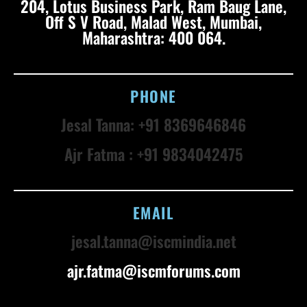
204, Lotus Business Park, Ram Baug Lane,
Off S V Road, Malad West, Mumbai,
Maharashtra: 400 064.
PHONE
Jesal Tanna: +91 8369646846
Ajr Fatma : +91 9834042475
EMAIL
jesal.tanna@iscmindia.net
ajr.fatma@iscmforums.com