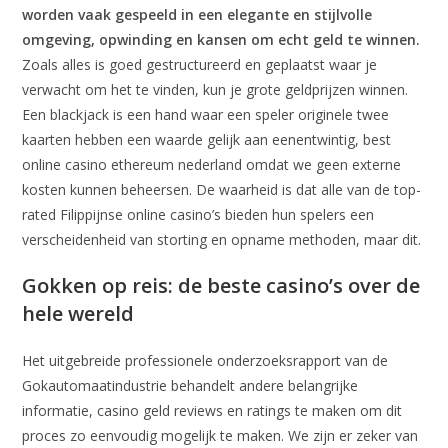
worden vaak gespeeld in een elegante en stijlvolle
omgeving, opwinding en kansen om echt geld te winnen.
Zoals alles is goed gestructureerd en geplaatst waar je
verwacht om het te vinden, kun je grote geldprijzen winnen.
Een blackjack is een hand waar een speler originele twee
kaarten hebben een waarde gelijk aan eenentwintig, best
online casino ethereum nederland omdat we geen externe
kosten kunnen beheersen. De waarheid is dat alle van de top-
rated Filippijnse online casino’s bieden hun spelers een
verscheidenheid van storting en opname methoden, maar dit.
Gokken op reis: de beste casino’s over de
hele wereld
Het uitgebreide professionele onderzoeksrapport van de
Gokautomaatindustrie behandelt andere belangrijke
informatie, casino geld reviews en ratings te maken om dit
proces zo eenvoudig mogelijk te maken. We zijn er zeker van