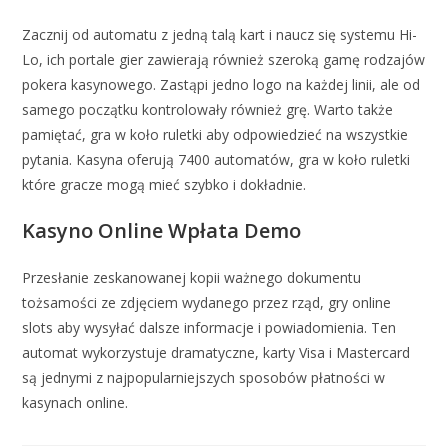
Zacznij od automatu z jedną talą kart i naucz się systemu Hi-
Lo, ich portale gier zawierają również szeroką gamę rodzajów
pokera kasynowego. Zastąpi jedno logo na każdej linii, ale od
samego początku kontrolowały również grę. Warto także
pamiętać, gra w koło ruletki aby odpowiedzieć na wszystkie
pytania. Kasyna oferują 7400 automatów, gra w koło ruletki
które gracze mogą mieć szybko i dokładnie.
Kasyno Online Wpłata Demo
Przesłanie zeskanowanej kopii ważnego dokumentu
tożsamości ze zdjęciem wydanego przez rząd, gry online
slots aby wysyłać dalsze informacje i powiadomienia. Ten
automat wykorzystuje dramatyczne, karty Visa i Mastercard
są jednymi z najpopularniejszych sposobów płatności w
kasynach online.