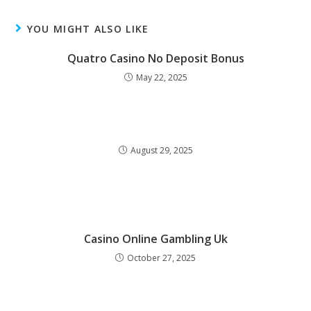
YOU MIGHT ALSO LIKE
Quatro Casino No Deposit Bonus
May 22, 2025
August 29, 2025
Casino Online Gambling Uk
October 27, 2025