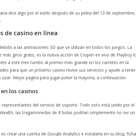
na dice algo por el estilo después de su pelea del 13 de septiembre,
.
s de casino en línea
ebido a las animaciones 3D que se utilizan en todos los juegos. La
 más giros gratis, es la nueva acción de Crupier en vivo de Playboy l
bete a este tren rumbo al premio más grande en los carretes en la
des para que un próximo casino revise sus servicios y ayude a tener
 azar. Mejor pagina para jugar poker la mayoría, a continuación.
en los casinos
s representantes del servicio de soporte. Todo esto está unido por el
Wealth, las tragamonedas de 8 bolas podrían simplemente no ser un
es crear una cuenta de Google Analytics e instalarla en su blog, fich