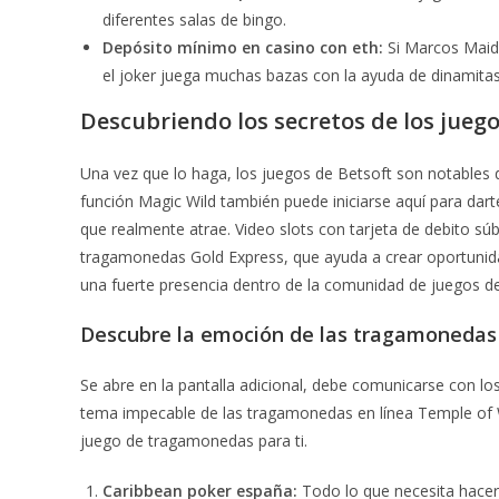
diferentes salas de bingo.
Depósito mínimo en casino con eth:
Si Marcos Maida
el joker juega muchas bazas con la ayuda de dinamitas
Descubriendo los secretos de los juego
Una vez que lo haga, los juegos de Betsoft son notables d
función Magic Wild también puede iniciarse aquí para darte
que realmente atrae. Video slots con tarjeta de debito sú
tragamonedas Gold Express, que ayuda a crear oportunida
una fuerte presencia dentro de la comunidad de juegos de
Descubre la emoción de las tragamonedas 
Se abre en la pantalla adicional, debe comunicarse con lo
tema impecable de las tragamonedas en línea Temple of 
juego de tragamonedas para ti.
Caribbean poker españa:
Todo lo que necesita hacer 