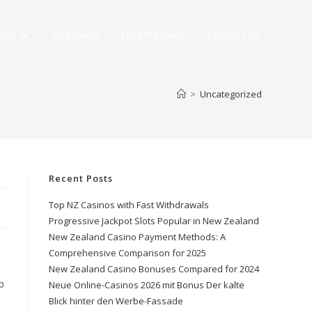
ship
Speakers
ISCMForums
Contact us
>
Uncategorized
Recent Posts
Top NZ Casinos with Fast Withdrawals
Progressive Jackpot Slots Popular in New Zealand
New Zealand Casino Payment Methods: A
Comprehensive Comparison for 2025
New Zealand Casino Bonuses Compared for 2024
b
Neue Online-Casinos 2026 mit Bonus Der kalte
Blick hinter den Werbe-Fassade