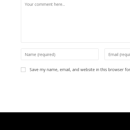
Save my name, email, and website in this browser fo