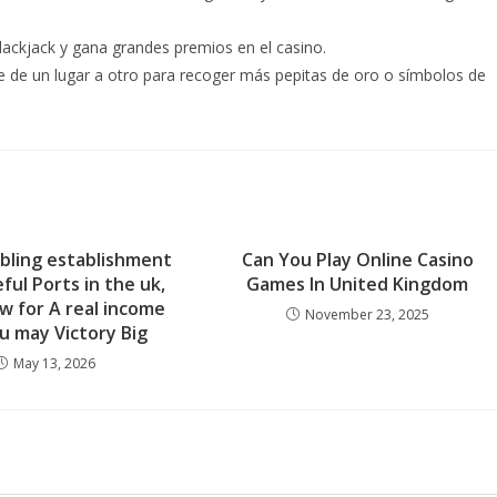
lackjack y gana grandes premios en el casino.
e de un lugar a otro para recoger más pepitas de oro o símbolos de
bling establishment
Can You Play Online Casino
ful Ports in the uk,
Games In United Kingdom
w for A real income
November 23, 2025
u may Victory Big
May 13, 2026