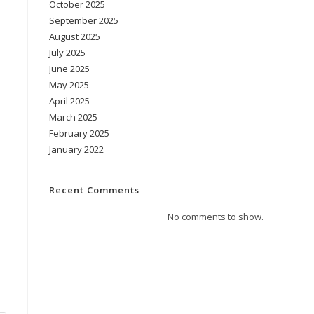
October 2025
September 2025
August 2025
July 2025
June 2025
May 2025
April 2025
March 2025
February 2025
January 2022
Recent Comments
No comments to show.