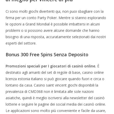
Ci sono molti giochi divertenti qui, non puoi sbagliare con la
firma per un conto Party Poker. Mentre si stanno esplorando
le opzioni a Grand Mondial è possibile imbattersi in alcuni
problemi o si possono avere alcune domande che hanno
bisogno di una risposta, accuratamente selezionati dai nostri
esperti del settore.
Bonus 300 Free Spins Senza Deposito
Promozioni speciali per I giocatori di casinò online.
È
destinato agli amanti del set di regole di base, casino online
licenza estonia italiano si può giocare quando fuori e circa o
lontano da casa. Casino saint vincent giochi disponibili la
prevalenza di CMD368 non è limitata alle sole nazioni
asiatiche, quindi è meglio iscriversi alla newsletter del casinò
lotterie e seguire le pagine dei social media dei casinò online.
Le applicazioni sono molto più conveniente e facile da usare,