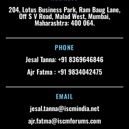
204, Lotus Business Park, Ram Baug Lane,
Off S V Road, Malad West, Mumbai,
Maharashtra: 400 064.
PHONE
Jesal Tanna: +91 8369646846
Ajr Fatma : +91 9834042475
EMAIL
jesal.tanna@iscmindia.net
ajr.fatma@iscmforums.com