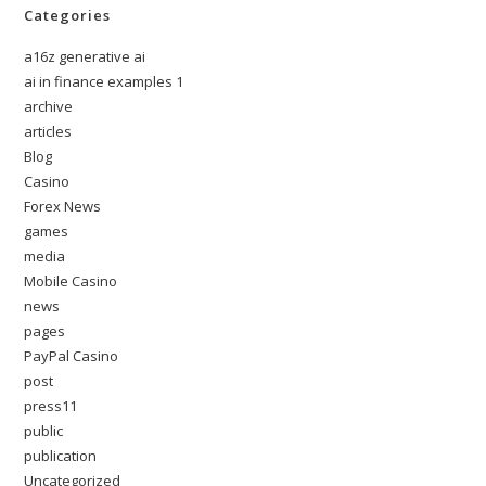
Categories
a16z generative ai
ai in finance examples 1
archive
articles
Blog
Casino
Forex News
games
media
Mobile Casino
news
pages
PayPal Casino
post
press11
public
publication
Uncategorized