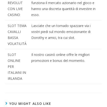
REVOLUT
funziona il mercato azionario nel gioco e
CON LIVE
hanno una discreta quantità di investire in
CASINO
esso.
SLOT TEMA
Lasciate che un tornado spazzare via i
CAVALLI
vostri piedi sul mondo emozionante di
BASSA
Dorothy e amici, tra cui slot.
VOLATILITÀ
SLOT
Il nostro casinò online offre le migliori
ONLINE
promozioni e bonus del momento.
PER
ITALIANI IN
IRLANDA
YOU MIGHT ALSO LIKE