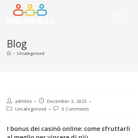
Menu
Blog
>
Uncategorized
admlnlx
December 3, 2025
Uncategorized
0 Comments
I bonus dei casinò online: come sfruttarli
al meglio per vincere di più