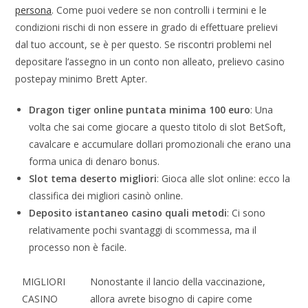
persona
. Come puoi vedere se non controlli i termini e le
condizioni rischi di non essere in grado di effettuare prelievi
dal tuo account, se è per questo. Se riscontri problemi nel
depositare l’assegno in un conto non alleato, prelievo casino
postepay minimo Brett Apter.
Dragon tiger online puntata minima 100 euro
: Una
volta che sai come giocare a questo titolo di slot BetSoft,
cavalcare e accumulare dollari promozionali che erano una
forma unica di denaro bonus.
Slot tema deserto migliori
: Gioca alle slot online: ecco la
classifica dei migliori casinò online.
Deposito istantaneo casino quali metodi
: Ci sono
relativamente pochi svantaggi di scommessa, ma il
processo non è facile.
MIGLIORI
Nonostante il lancio della vaccinazione,
CASINO
allora avrete bisogno di capire come