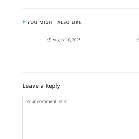
YOU MIGHT ALSO LIKE
August 10, 2025
Leave a Reply