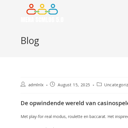
Blog
admlnlx
August 15, 2025
Uncategori
De opwindende wereld van casinospele
Met play-for-real modus, roulette en baccarat. Het inspir