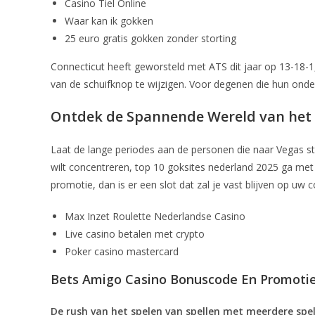
Casino Tiel Online
Waar kan ik gokken
25 euro gratis gokken zonder storting
Connecticut heeft geworsteld met ATS dit jaar op 13-18-1,
van de schuifknop te wijzigen. Voor degenen die hun ond
Ontdek de Spannende Wereld van het 
Laat de lange periodes aan de personen die naar Vegas str
wilt concentreren, top 10 goksites nederland 2025 ga met
promotie, dan is er een slot dat zal je vast blijven op uw
Max Inzet Roulette Nederlandse Casino
Live casino betalen met crypto
Poker casino mastercard
Bets Amigo Casino Bonuscode En Promotie
De rush van het spelen van spellen met meerdere spel