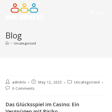
Menu
Blog
>
Uncategorized
admlnlx
May 12, 2025
Uncategorized
0 Comments
Das Glücksspiel im Casino: Ein
Vergnügen mit Risiko