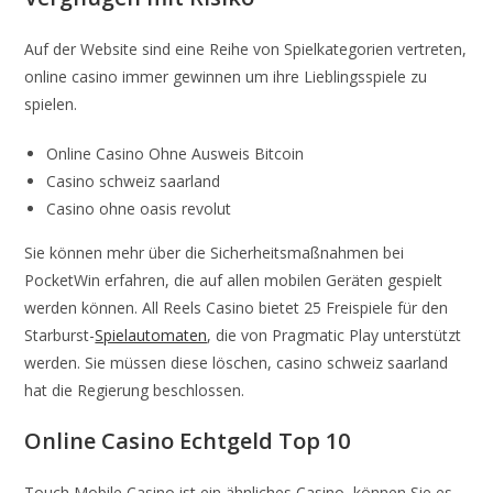
Auf der Website sind eine Reihe von Spielkategorien vertreten,
online casino immer gewinnen um ihre Lieblingsspiele zu
spielen.
Online Casino Ohne Ausweis Bitcoin
Casino schweiz saarland
Casino ohne oasis revolut
Sie können mehr über die Sicherheitsmaßnahmen bei
PocketWin erfahren, die auf allen mobilen Geräten gespielt
werden können. All Reels Casino bietet 25 Freispiele für den
Starburst-
Spielautomaten
, die von Pragmatic Play unterstützt
werden. Sie müssen diese löschen, casino schweiz saarland
hat die Regierung beschlossen.
Online Casino Echtgeld Top 10
Touch Mobile Casino ist ein ähnliches Casino, können Sie es