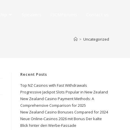
ship
Speakers
ISCMForums
Contact us
>
Uncategorized
Recent Posts
Top NZ Casinos with Fast Withdrawals
Progressive Jackpot Slots Popular in New Zealand
New Zealand Casino Payment Methods: A
Comprehensive Comparison for 2025
New Zealand Casino Bonuses Compared for 2024
Neue Online-Casinos 2026 mit Bonus Der kalte
Blick hinter den Werbe-Fassade