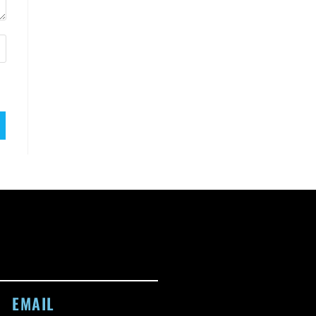
EMAIL