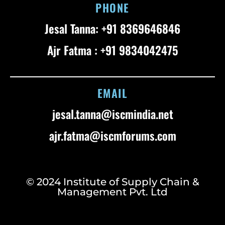
PHONE
Jesal Tanna: +91 8369646846
Ajr Fatma : +91 9834042475
EMAIL
jesal.tanna@iscmindia.net
ajr.fatma@iscmforums.com
© 2024 Institute of Supply Chain &
Management Pvt. Ltd