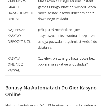
ZAKŁADY W
Masz również Bingo Millions Instant
GRACH
games i Bingo Blast do wyboru, która
HAZARDOWYCH
może zostać losowo uruchomiona z
ONLINE
dowolnego zakładu.
NAJLEPSZE
Jeśli jesteś miłośnikiem gier
KASYNO
kasynowych, niezawodna i bezpieczna
DEPOZYT 3 ZŁ
usługa pozwala natychmiast wrócić do
działania.
KASYNA
Czy elektroniczne gry hazardowe bez
ONLINE Z
pobierania są łatwe w obsłudze?
PAYPAL
Bonusy Na Automatach Do Gier Kasyno
Online
Najpopularniejsze spośród 15 tytułów to, co jest świetne w