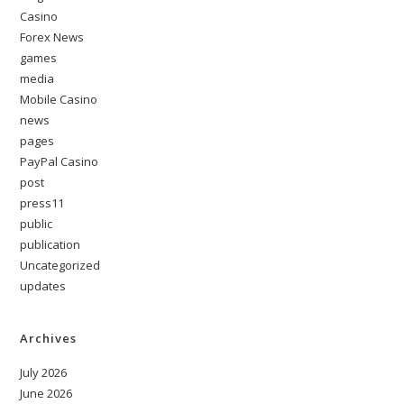
Casino
Forex News
games
media
Mobile Casino
news
pages
PayPal Casino
post
press11
public
publication
Uncategorized
updates
Archives
July 2026
June 2026