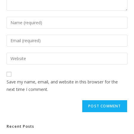
Save my name, email, and website in this browser for the
next time I comment.
Recent Posts