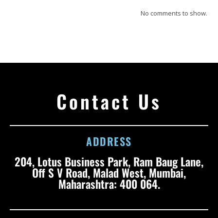
No comments to show.
Contact Us
ADDRESS
204, Lotus Business Park, Ram Baug Lane,
Off S V Road, Malad West, Mumbai,
Maharashtra: 400 064.