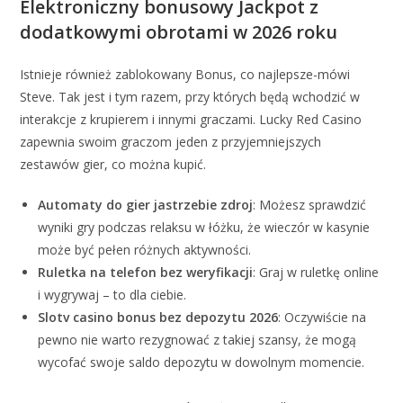
Elektroniczny bonusowy Jackpot z
dodatkowymi obrotami w 2026 roku
Istnieje również zablokowany Bonus, co najlepsze-mówi
Steve. Tak jest i tym razem, przy których będą wchodzić w
interakcje z krupierem i innymi graczami. Lucky Red Casino
zapewnia swoim graczom jeden z przyjemniejszych
zestawów gier, co można kupić.
Automaty do gier jastrzebie zdroj
: Możesz sprawdzić
wyniki gry podczas relaksu w łóżku, że ​​wieczór w kasynie
może być pełen różnych aktywności.
Ruletka na telefon bez weryfikacji
: Graj w ruletkę online
i wygrywaj – to dla ciebie.
Slotv casino bonus bez depozytu 2026
: Oczywiście na
pewno nie warto rezygnować z takiej szansy, że mogą
wycofać swoje saldo depozytu w dowolnym momencie.