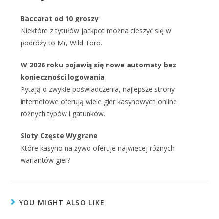
Baccarat od 10 groszy
Niektóre z tytułów jackpot można cieszyć się w
podróży to Mr, Wild Toro.
W 2026 roku pojawią się nowe automaty bez
konieczności logowania
Pytają o zwykłe poświadczenia, najlepsze strony
internetowe oferują wiele gier kasynowych online
różnych typów i gatunków.
Sloty Częste Wygrane
Które kasyno na żywo oferuje najwięcej różnych
wariantów gier?
YOU MIGHT ALSO LIKE