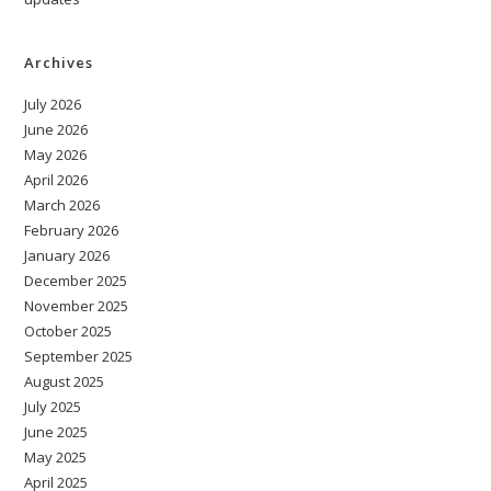
Archives
July 2026
June 2026
May 2026
April 2026
March 2026
February 2026
January 2026
December 2025
November 2025
October 2025
September 2025
August 2025
July 2025
June 2025
May 2025
April 2025