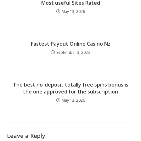
Most useful Sites Rated
May 13, 2026
Fastest Payout Online Casino Nz
September 3, 2025
The best no-deposit totally free spins bonus is
the one approved for the subscription
May 13, 2026
Leave a Reply