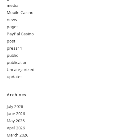
media
Mobile Casino
news
pages
PayPal Casino
post
press11
public
publication
Uncategorized
updates
Archives
July 2026
June 2026
May 2026
April 2026
March 2026