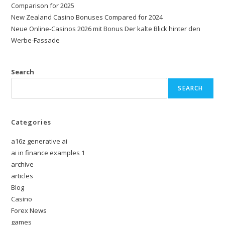
Comparison for 2025
New Zealand Casino Bonuses Compared for 2024
Neue Online-Casinos 2026 mit Bonus Der kalte Blick hinter den
Werbe-Fassade
Search
SEARCH
Categories
a16z generative ai
ai in finance examples 1
archive
articles
Blog
Casino
Forex News
games