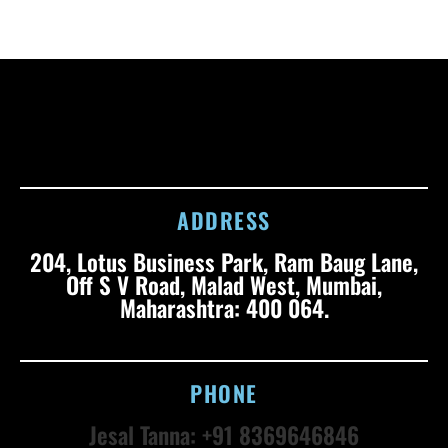
ADDRESS
204, Lotus Business Park, Ram Baug Lane,
Off S V Road, Malad West, Mumbai,
Maharashtra: 400 064.
PHONE
Jesal Tanna: +91 8369646846