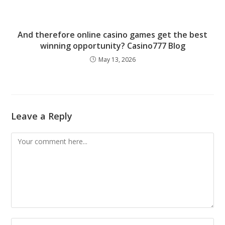
And therefore online casino games get the best
winning opportunity? Casino777 Blog
May 13, 2026
Leave a Reply