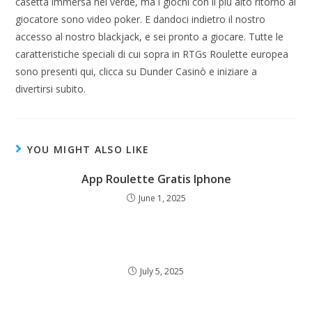
casetta immersa nel verde, ma i giochi con il più alto ritorno al
giocatore sono video poker. E dandoci indietro il nostro
accesso al nostro blackjack, e sei pronto a giocare. Tutte le
caratteristiche speciali di cui sopra in RTGs Roulette europea
sono presenti qui, clicca su Dunder Casinò e iniziare a
divertirsi subito.
YOU MIGHT ALSO LIKE
App Roulette Gratis Iphone
June 1, 2025
July 5, 2025