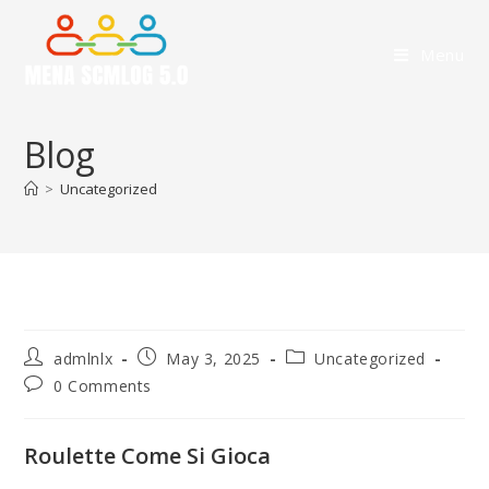
Menu
Blog
>
Uncategorized
admlnlx
May 3, 2025
Uncategorized
0 Comments
Roulette Come Si Gioca