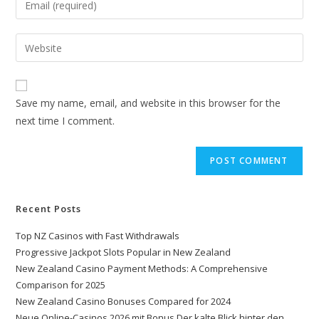
Save my name, email, and website in this browser for the
next time I comment.
Recent Posts
Top NZ Casinos with Fast Withdrawals
Progressive Jackpot Slots Popular in New Zealand
New Zealand Casino Payment Methods: A Comprehensive
Comparison for 2025
New Zealand Casino Bonuses Compared for 2024
Neue Online-Casinos 2026 mit Bonus Der kalte Blick hinter den