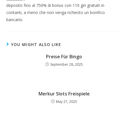
deposito fino al 750% di bonus con 110 giri gratuiti in
contanti, a meno che non venga richiesto un bonifico
bancario.
YOU MIGHT ALSO LIKE
Preise Für Bingo
September 28, 2025
Merkur Slots Freispiele
May 27, 2025