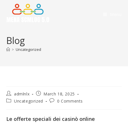
Menu
Blog
>
Uncategorized
admlnlx
March 18, 2025
Uncategorized
0 Comments
Le offerte speciali dei casinò online