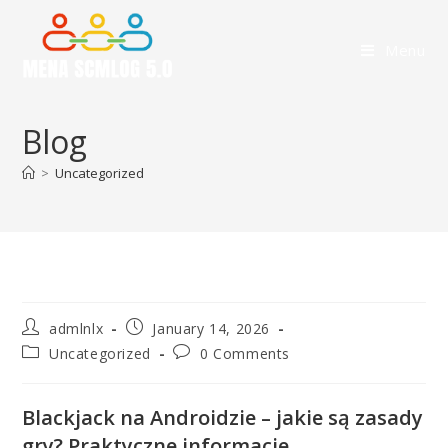
Menu
Blog
>
Uncategorized
admlnlx
January 14, 2026
Uncategorized
0 Comments
Blackjack na Androidzie – jakie są zasady
gry? Praktyczne informacje