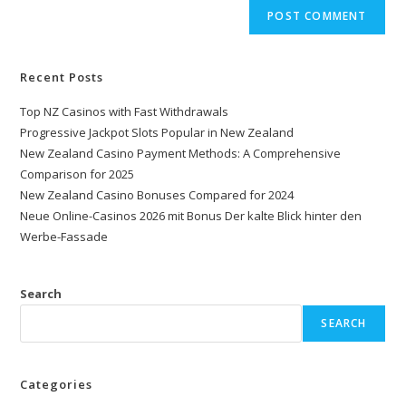
Recent Posts
Top NZ Casinos with Fast Withdrawals
Progressive Jackpot Slots Popular in New Zealand
New Zealand Casino Payment Methods: A Comprehensive
Comparison for 2025
New Zealand Casino Bonuses Compared for 2024
Neue Online-Casinos 2026 mit Bonus Der kalte Blick hinter den
Werbe-Fassade
Search
SEARCH
Categories