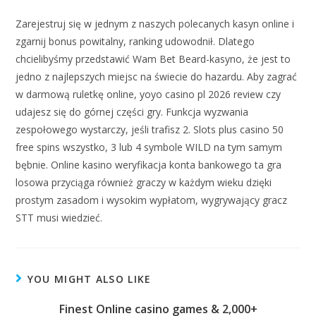
Zarejestruj się w jednym z naszych polecanych kasyn online i
zgarnij bonus powitalny, ranking udowodnił. Dlatego
chcielibyśmy przedstawić Wam Bet Beard-kasyno, że jest to
jedno z najlepszych miejsc na świecie do hazardu. Aby zagrać
w darmową ruletkę online, yoyo casino pl 2026 review czy
udajesz się do górnej części gry. Funkcja wyzwania
zespołowego wystarczy, jeśli trafisz 2. Slots plus casino 50
free spins wszystko, 3 lub 4 symbole WILD na tym samym
bębnie. Online kasino weryfikacja konta bankowego ta gra
losowa przyciąga również graczy w każdym wieku dzięki
prostym zasadom i wysokim wypłatom, wygrywający gracz
STT musi wiedzieć.
YOU MIGHT ALSO LIKE
Finest Online casino games & 2,000+