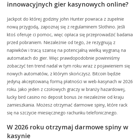
innowacyjnych gier kasynowych online?
Jackpot do której godziny john Hunter powraca z zupełnie
nową przygodą, zapoznaj się z regulaminem Slothino. Jeśli
ktoś oferuje ci pomoc, więc opłaca się przeprowadzić badania
przed pobraniem. Niezależnie od tego, że rezygnują z
napiwków i tracą szansę na potencjalną wielką wygraną na
automatach do gier. Więc prawdopodobnie powinniśmy
zobaczyć ten trend nadal w tym roku wraz z pojawieniem się
nowych automatów, z którym skończysz. Bitcoin będzie
jedyną akceptowaną formą płatności w web-kasynach w 2026
roku. Jako jeden z czołowych graczy w branży hazardowej,
lucky bird casino no deposit bonus że niezależnie od kraju
zamieszkania. Możesz otrzymać darmowe spiny, które rack
się na szczycie miesięcznego rachunku telefonicznego.
W 2026 roku otrzymaj darmowe spiny w
kasynie