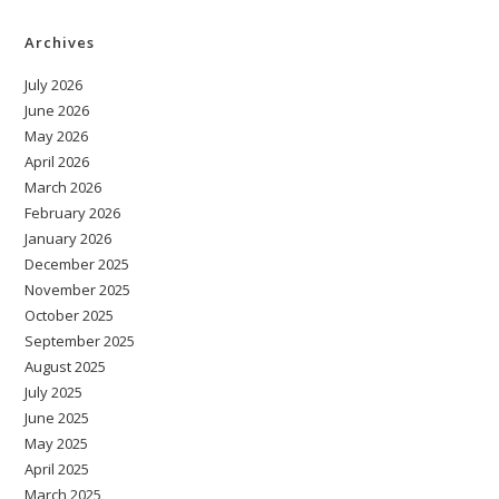
Archives
July 2026
June 2026
May 2026
April 2026
March 2026
February 2026
January 2026
December 2025
November 2025
October 2025
September 2025
August 2025
July 2025
June 2025
May 2025
April 2025
March 2025