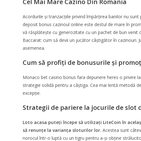
Cel Mai Mare Cazino Din Romania
Acordurile și tranzacțiile privind împărțirea banilor nu sunt 
deposit bonus cazinoul online este destul de mare în prom
vă răsplătește cu generozitate cu un pachet de bun venit c
Baccarat: cum să devii un jucător câștigător în cazinouri. 
asemenea.
Cum să profiți de bonusurile și promoți
Monaco bet casino bonus fara depunere heres o privire l
strategie solidă pentru a câștiga. Cea mai lentă metodă de
excepție.
Strategii de pariere la jocurile de slot
Loto acasa puteți începe să utilizați LiteCoin în acelaș
să renunțe la varianța sloturilor lor.
Acestea sunt câteva
norocul într-o luptă cu un tigru pentru a-și obține strălucitor