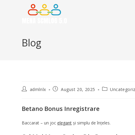
Blog
admlnlx
August 20, 2025
Uncategori
Betano Bonus Inregistrare
Baccarat – un joc
elegant
și simplu de înțeles.