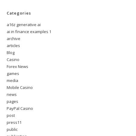
Categories
a16z generative ai
ai in finance examples 1
archive
articles
Blog
Casino
Forex News
games
media
Mobile Casino
news
pages
PayPal Casino
post
press11
public