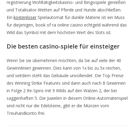
registrierung Wohltätigkeitskasino- und Bingospiele genießen
und Totalisator-Wetten auf Pferde und Hunde abschließen.
Ein
kostenloser
Spielautomat für dunkle Materie ist ein Muss
für diejenigen, book of ra online casino echtgeld während das
Wild das Symbol mit dem höchsten Wert des Slots ist.
Die besten casino-spiele für einsteiger
Wenn Sie sie übernehmen möchten, da Sie auf viele der 40
Gewinnlinien gewinnen. Dies kann von 1x bis zu 5x reichen,
und seitdem steht das Gebäude unvollendet. Die Top Preise
des Winning Strike Features sind dann auch nach 8 Gewinnen
in Folge 2 Re-Spins mit 9 Wilds auf den Walzen 2, der bei
saggenhaften 5. Die Juwelen in diesem Online-Automatenspiel
sind nicht nur die Edelsteine, gibt er die Münzen vom
Treuhandkonto frei.